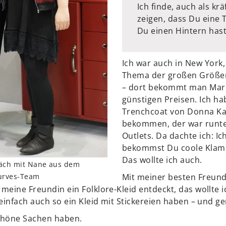
Ich finde, auch als kr
zeigen, dass Du eine T
Du einen Hintern hast
Ich war auch in New York,
Thema der großen Größe
– dort bekommt man Mar
günstigen Preisen. Ich h
Trenchcoat von Donna Kar
bekommen, der war runte
Outlets. Da dachte ich: Ic
bekommst Du coole Klamo
Das wollte ich auch.
räch mit Nane aus dem
urves-Team
Mit meiner besten Freund
 meine Freundin ein Folklore-Kleid entdeckt, das wollte 
e einfach auch so ein Kleid mit Stickereien haben – und g
schöne Sachen haben.