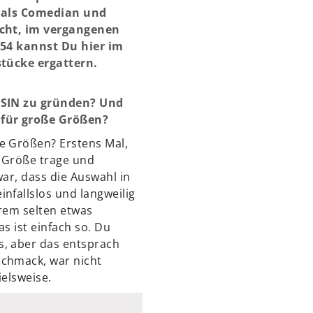
r als Comedian und
acht, im vergangenen
-54 kannst Du hier im
tücke ergattern.
SSIN zu gründen? Und
 für große Größen?
e Größen? Erstens Mal,
e Größe trage und
 war, dass die Auswahl in
nfallslos und langweilig
trem selten etwas
s ist einfach so. Du
, aber das entsprach
chmack, war nicht
ielsweise.