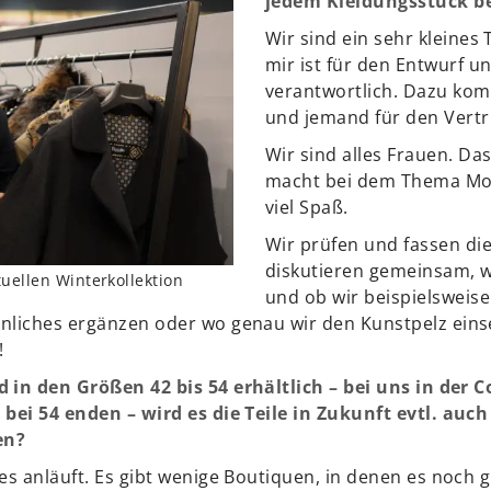
jedem Kleidungsstück be
Wir sind ein sehr kleines
mir ist für den Entwurf u
verantwortlich. Dazu ko
und jemand für den Vertr
Wir sind alles Frauen. Das
macht bei dem Thema Mo
viel Spaß.
Wir prüfen und fassen die
diskutieren gemeinsam, 
tuellen Winterkollektion
und ob wir beispielsweis
nliches ergänzen oder wo genau wir den Kunstpelz einse
!
d in den Größen 42 bis 54 erhältlich – bei uns in der
 bei 54 enden – wird es die Teile in Zukunft evtl. auc
en?
 es anläuft. Es gibt wenige Boutiquen, in denen es noch