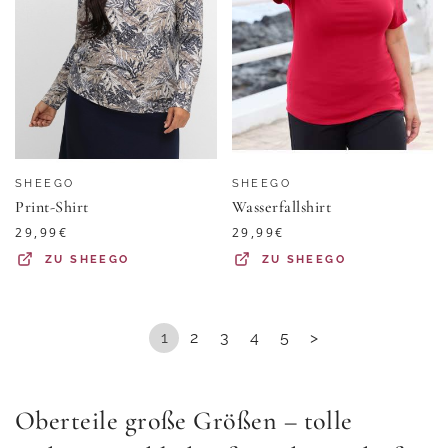
SHEEGO
SHEEGO
Print-Shirt
Wasserfallshirt
29,99
€
29,99
€
ZU
SHEEGO
ZU
SHEEGO
1
2
3
4
5
>
Oberteile große Größen – tolle