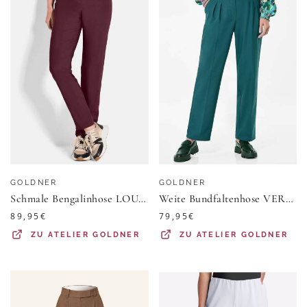
GOLDNER
GOLDNER
Schmale Bengalinhose LOUISA innen angeraut - bordeaux - Gr. 38 von Goldner Fashion
Weite Bundfaltenhose VERA - dunkelgrün - Gr. 54 von Goldner Fashion
89,95
€
79,95
€
ZU
ATELIER GOLDNER
ZU
ATELIER GOLDNER