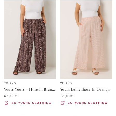
YOURS
YOURS
Yours Yours – Hose In Braun Mit Leoprint Und Weitem Beinsize 46
Yours Leinenhose In Orange Mit Streifen Und Weitem Bein Size 48
45,00
€
18,00
€
ZU
YOURS CLOTHING
ZU
YOURS CLOTHING