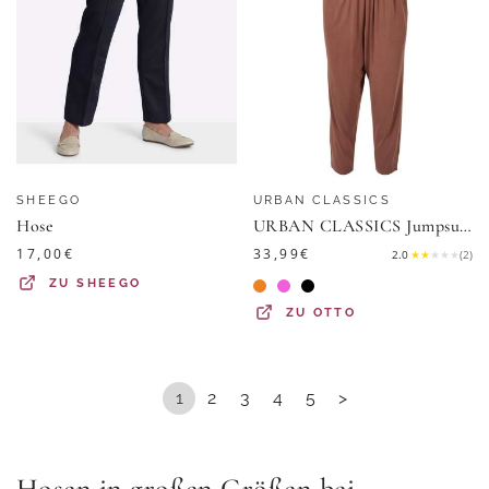
SHEEGO
URBAN CLASSICS
Hose
URBAN CLASSICS Jumpsuit Urban Classics Damen Ladies Modal Jumpsuit (1-tlg)
17,00
€
33,99
€
2.0
★
★
★
★
★
(
2
)
ZU
SHEEGO
ZU
OTTO
1
2
3
4
5
>
Hosen in großen Größen bei