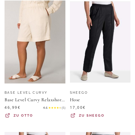
BASE LEVEL CURVY
SHEEGO
Base Level Curvy Relaxshorts YARDAN Sommerhose aus Leinen und Viskose und mit elastischem Bund
Hose
46,99
€
17,00
€
4.6
★
★
★
★
★
(
5
)
ZU
OTTO
ZU
SHEEGO