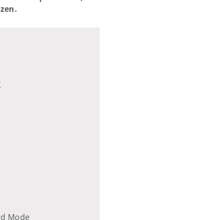
zen.
?
und Mode