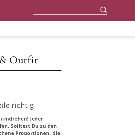
 & Outfit
le richtig
ndumdrehen! Jeder
en. Solltest Du zu den
chene Proportionen, die