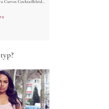
My Mascara Curves Cocktailkleid (1-tlg) Drapiert/gerafft
TO
rtyp?