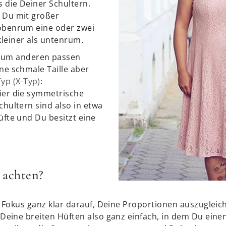
s die Deiner Schultern.
 Du mit großer
obenrum eine oder zwei
leiner als untenrum.
um anderen passen
ne schmale Taille aber
yp (X-Typ)
:
ier die symmetrische
chultern sind also in etwa
üfte und Du besitzt eine
 achten?
r Fokus ganz klar darauf, Deine Proportionen auszugleic
Deine breiten Hüften also ganz einfach, in dem Du eine