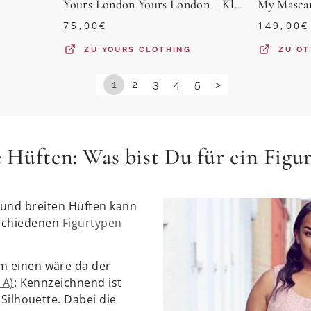
d
Yours London Yours London – Kleid In Blaugrün Mit Verschwommenem Blumenmuster Und Puffärmelnsize 38
75,00
€
149,00
€
ZU
YOURS CLOTHING
ZU
OT
1
2
3
4
5
>
 Hüften: Was bist Du für ein Figu
e und breiten Hüften kann
rschiedenen
Figurtypen
 einen wäre da der
 A)
: Kennzeichnend ist
Silhouette. Dabei die