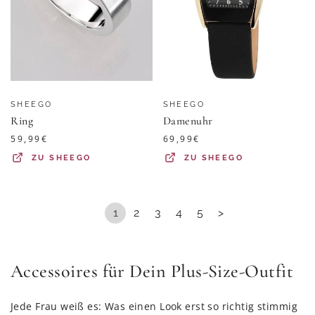
SHEEGO
SHEEGO
Ring
Damenuhr
59,99
€
69,99
€
ZU
SHEEGO
ZU
SHEEGO
1
2
3
4
5
>
Accessoires für Dein Plus-Size-Outfit
Jede Frau weiß es: Was einen Look erst so richtig stimmig