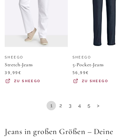
SHEEGO
SHEEGO
Stretch-Jeans
5-Pocket-Jeans
39,99
€
56,99
€
ZU
SHEEGO
ZU
SHEEGO
1
2
3
4
5
>
Jeans in großen Größen – Deine