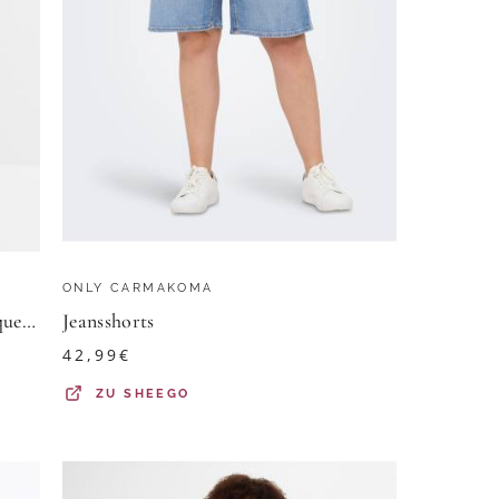
ONLY CARMAKOMA
Leichte Jeans-Shorts Mid Waist, Bequembund
Jeansshorts
42,99
€
ZU
SHEEGO