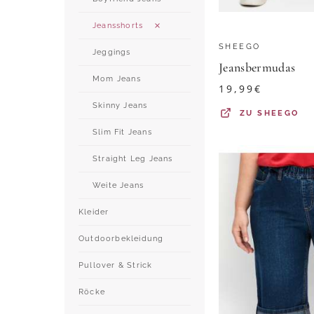
Jeansshorts
SHEEGO
Jeggings
Jeansbermudas
Mom Jeans
19,99
€
Skinny Jeans
ZU
SHEEGO
Slim Fit Jeans
Straight Leg Jeans
Weite Jeans
Kleider
Outdoorbekleidung
Pullover & Strick
Röcke