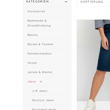
KATEGORIEN
SORTIERUNG
Accessoires
Bademode &
Strandkleidung
Beauty
Blusen & Tuniken
Fanmerchandise
Hosen
Jacken & Mäntel
Jeans
7∕8 Jeans
Bootcut Jeans
Boyfriend Jeans