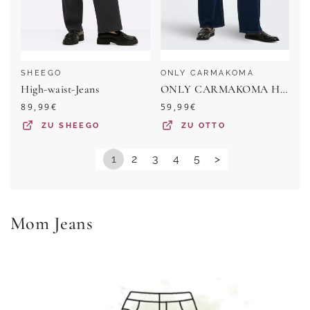
SHEEGO
ONLY CARMAKOMA
High-waist-Jeans
ONLY CARMAKOMA High-waist-Jeans CARWILLY HW WIDE DNM TAI081 NOOS Baumwollmischung, High Waist
89,99
€
59,99
€
ZU
SHEEGO
ZU
OTTO
1
2
3
4
5
>
Mom Jeans