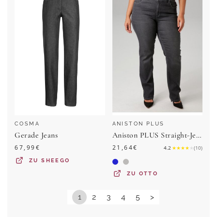
COSMA
ANISTON PLUS
Gerade Jeans
Aniston PLUS Straight-Jeans mit leichtem Used-Effekt
67,99
€
21,64
€
4.2
★
★
★
★
★
(
10
)
ZU
SHEEGO
ZU
OTTO
1
2
3
4
5
>