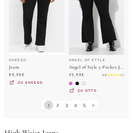
SHEEGO
ANGEL OF STYLE
Jeans
Angel of Style 5-Pocket-Jeans Jeans ausgestellt gerundeter Fransensaum
89,99
€
35,99
€
5.0
★
★
★
★
★
(
1
)
ZU
SHEEGO
ZU
OTTO
1
2
3
4
5
>
High Waist Jeans