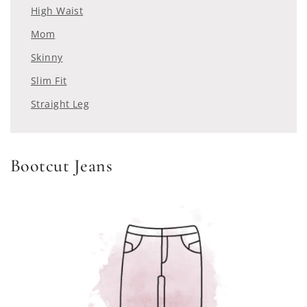
High Waist
Mom
Skinny
Slim Fit
Straight Leg
Bootcut Jeans