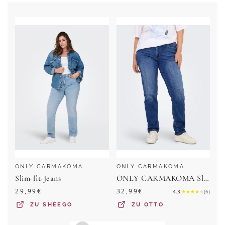
ONLY CARMAKOMA
ONLY CARMAKOMA
Slim-fit-Jeans
ONLY CARMAKOMA Slim-fit-Jeans CARSUI MID SLIM DNM DIA364
29,99
€
32,99
€
4.3
★
★
★
★
★
(
6
)
ZU
SHEEGO
ZU
OTTO