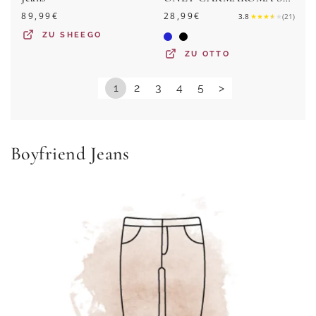
89,99
€
28,99
€
3.8
★
★
★
★
★
(
21
)
ZU
SHEEGO
ZU
OTTO
1
2
3
4
5
>
Boyfriend Jeans