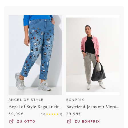
ANGEL OF STYLE
BONPRIX
Angel of Style Regular-fit-Jeans Boyfriend-Jeans 5-Pocket Alloverdruck
Boyfriend-Jeans mit Vintagewaschung
59,99
€
29,99
€
5.0
★
★
★
★
★
(
1
)
ZU
OTTO
ZU
BONPRIX