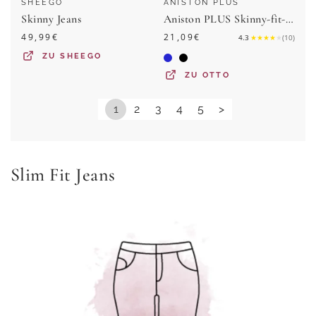
SHEEGO
ANISTON PLUS
Skinny Jeans
Aniston PLUS Skinny-fit-Jeans regular waist - in dezenter Used-Waschung
49,99
€
21,09
€
4.3
★
★
★
★
★
(
10
)
ZU
SHEEGO
ZU
OTTO
1
2
3
4
5
>
Slim Fit Jeans