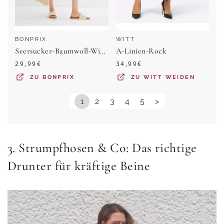
BONPRIX
WITT
Seersucker-Baumwoll-Wickelkleid aus reiner Baumwolle
A-Linien-Rock
29,99
€
34,99
€
ZU
BONPRIX
ZU
WITT WEIDEN
1
2
3
4
5
>
3. Strumpfhosen & Co: Das richtige
Drunter für kräftige Beine