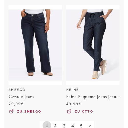
SHEEGO
HEINE
Gerade Jeans
heine Bequeme Jeans Jeans normal
79,99
€
49,99
€
ZU
SHEEGO
ZU
OTTO
1
2
3
4
5
>