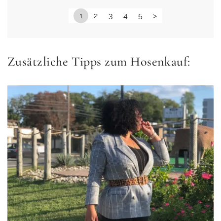
1
2
3
4
5
>
Zusätzliche Tipps zum Hosenkauf: