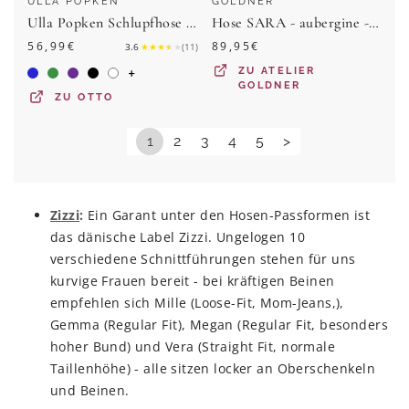
ULLA POPKEN
GOLDNER
Ulla Popken Schlupfhose Chiffonhose doppellagig weites Bein Elastikbund
Hose SARA - aubergine - Gr. 21 von Goldner Fashion
56,99
€
89,95
€
3.6
★
★
★
★
★
(
11
)
+
ZU
ATELIER
GOLDNER
ZU
OTTO
1
2
3
4
5
>
Zizzi
:
Ein Garant unter den Hosen-Passformen ist
das dänische Label Zizzi. Ungelogen 10
verschiedene Schnittführungen stehen für uns
kurvige Frauen bereit - bei kräftigen Beinen
empfehlen sich Mille (Loose-Fit, Mom-Jeans,),
Gemma (Regular Fit), Megan (Regular Fit, besonders
hoher Bund) und Vera (Straight Fit, normale
Taillenhöhe) - alle sitzen locker an Oberschenkeln
und Beinen.