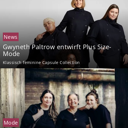
News
Gwyneth Paltrow entwirft Plus Size-
Mode
Klassisch feminine Capsule Collection
Mode