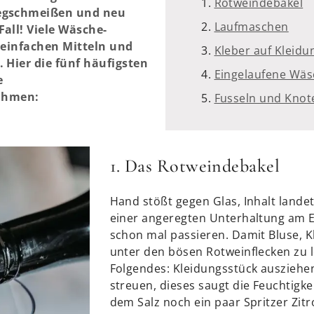
Rotweindebakel
Wegschmeißen und neu
Laufmaschen
Fall! Viele Wäsche-
t einfachen Mitteln und
Kleber auf Kleidu
 Hier die fünf häufigsten
Eingelaufene Wäs
e
ahmen:
Fusseln und Knot
1. Das Rotweindebakel
Hand stößt gegen Glas, Inhalt lande
einer angeregten Unterhaltung am E
schon mal passieren. Damit Bluse, Kl
unter den bösen Rotweinflecken zu l
Folgendes: Kleidungsstück ausziehe
streuen, dieses saugt die Feuchtigke
dem Salz noch ein paar Spritzer Zitr