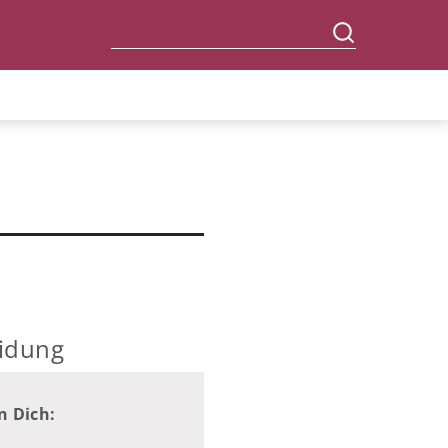
eidung
n Dich: