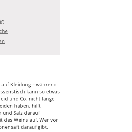
ng
che
en
t auf Kleidung – während
ssenstisch kann so etwas
eid und Co. nicht lange
eiden haben, hilft
n und Salz darauf
it des Weins auf. Wer vor
onensaft darauf gibt,