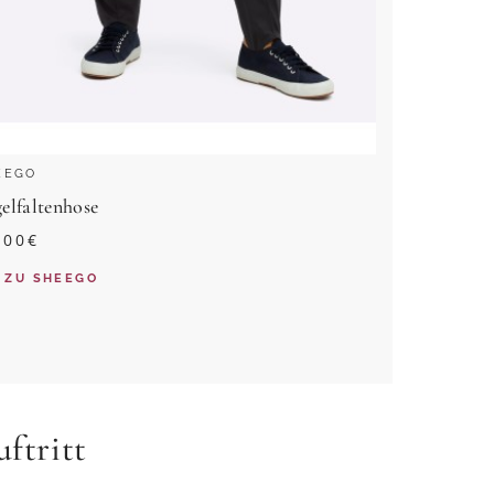
EEGO
elfaltenhose
,00
€
ZU
SHEEGO
ftritt