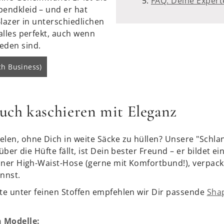
FAQ: Deine Exper
endkleid – und er hat
lazer in unterschiedlichen
alles perfekt, auch wenn
eden sind.
h Business)
auch kaschieren mit Eleganz
en, ohne Dich in weite Säcke zu hüllen? Unsere "Schlan
ber die Hüfte fällt, ist Dein bester Freund – er bildet ei
einer High-Waist-Hose (gerne mit Komfortbund!), verpack
nnst.
tte unter feinen Stoffen empfehlen wir Dir passende
Sha
 Modelle: