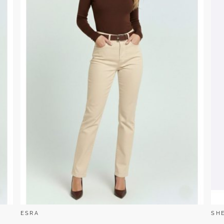
ESRA
SH