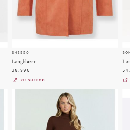
SHEEGO
BO
Longblazer
Lon
38,99
€
54
ZU
SHEEGO