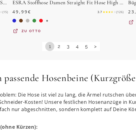
ESRA Stoffhose Stretch Hose Damen Regular Stoff-Hose Damen Elegant Hose elastisch High Waist Damen Hose Elegant Business Hose Stoffhose Straight Beige
ESRA Stoffhose Damen Straight Fit Hose High Waist Business-Hose bis Große Größe T101 High Waist Damen Stoffhose Straight Leg Stretch Hose Gerade Schnitt
Büg
49,99
€
23
★
(
15
)
3.7
★
★
★
★
★
(
126
)
+
ZU
OTTO
1
2
3
4
5
>
ch passende Hosenbeine (Kurzgröße
blem: Die Hose ist viel zu lang, die Ärmel rutschen über
 Schneider-Kosten! Unsere festlichen Hosenanzüge in K
nfach nur abgeschnitten, sondern komplett auf Deine Kör
 (ohne Kürzen):