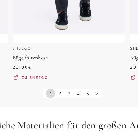
SHEEGO
SH
Bügelfaltenhose
Büg
23,00
€
23
ZU
SHEEGO
1
2
3
4
5
>
iche Materialien für den großen Au