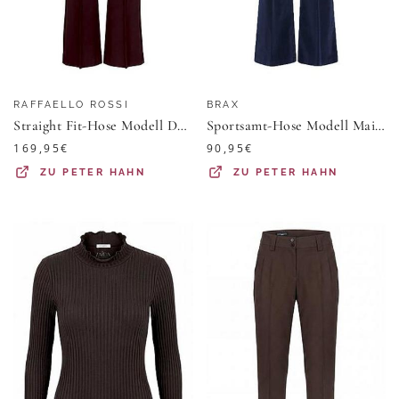
RAFFAELLO ROSSI
BRAX
Straight Fit-Hose Modell Dora Flared Raffaello Rossi lila
Sportsamt-Hose Modell Maine Brax blau
169,95
€
90,95
€
ZU
PETER HAHN
ZU
PETER HAHN