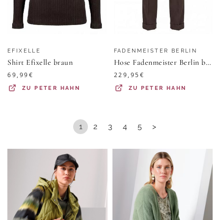
EFIXELLE
FADENMEISTER BERLIN
Shirt Efixelle braun
Hose Fadenmeister Berlin braun
69,99
€
229,95
€
ZU
PETER HAHN
ZU
PETER HAHN
1
2
3
4
5
>