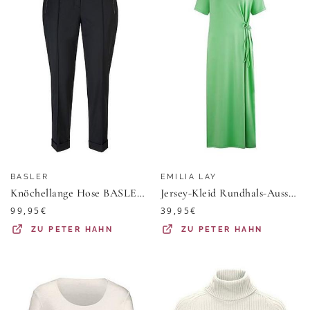
BASLER
EMILIA LAY
Knöchellange Hose BASLER schwarz
Jersey-Kleid Rundhals-­Ausschnitt Emilia Lay grün
99,95
€
39,95
€
ZU
PETER HAHN
ZU
PETER HAHN