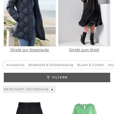
Direkt zur Steppjacke
Direkt zum Kleid
Accessoires
Bademode & Strandkleidung
Blusen & Tuniken
Hos
FILTERN
MERCHANT-PETERHAHN