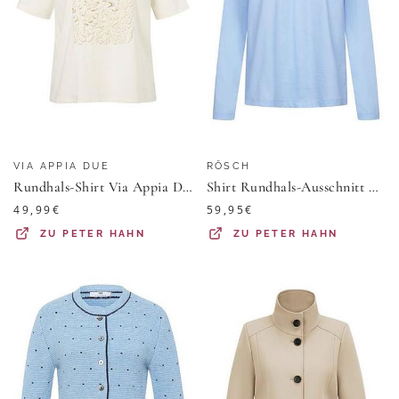
VIA APPIA DUE
RÖSCH
Rundhals-Shirt Via Appia Due weiss
Shirt Rundhals-Ausschnitt Rösch blau
49,99
€
59,95
€
ZU
PETER HAHN
ZU
PETER HAHN