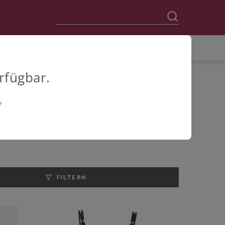
rfügbar.
?
FILTERN