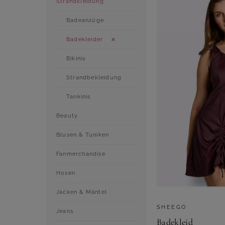
Strandkleidung
Badeanzüge
Badekleider
Bikinis
Strandbekleidung
Tankinis
Beauty
Blusen & Tuniken
Fanmerchandise
Hosen
Jacken & Mäntel
SHEEGO
Jeans
Badekleid