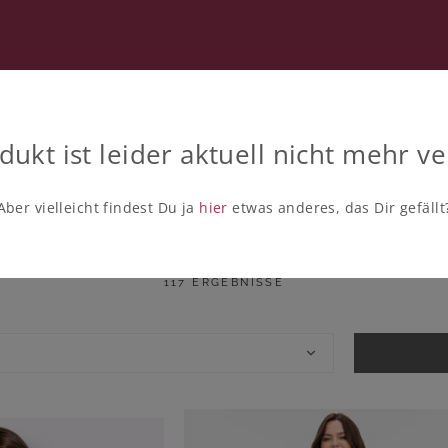
RATUNG
SECOND HAND
ANDKLEIDUNG
dukt ist leider aktuell nicht mehr ve
BADEKLEIDER
Aber vielleicht findest Du ja
hier
etwas anderes, das Dir gefällt
Badekleider in großen Größen
117 ERGEBNISSE