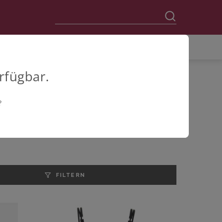
rfügbar.
?
FILTERN