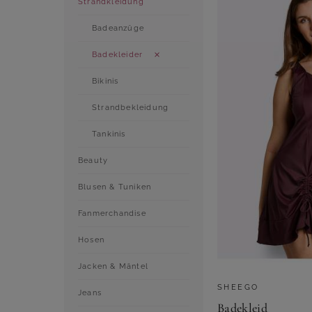
Strandkleidung
Badeanzüge
Badekleider
Bikinis
Strandbekleidung
Tankinis
Beauty
Blusen & Tuniken
Fanmerchandise
Hosen
Jacken & Mäntel
SHEEGO
Jeans
Badekleid