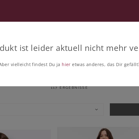
RATUNG
SECOND HAND
ANDKLEIDUNG
dukt ist leider aktuell nicht mehr ve
BADEKLEIDER
Aber vielleicht findest Du ja
hier
etwas anderes, das Dir gefällt
Badekleider in großen Größen
117 ERGEBNISSE