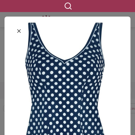
STARTSEITE
BEKLEIDUNG
BADEMODE &
STRANDKLEIDUNG
TANKINIS
Tankinis in großen Größen
440 ERGEBNISSE
42
44
46
48
50
52
54
GRÖSSE
Badeanzüge
Badekleider
Bikinis
Strandbekleidung
Tankin
FILTERN