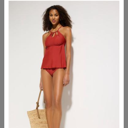
H.I.S
SHEEGO
H.I.S Bügel-Tankini Damen türkis-bedruckt Gr.54 Cup D
Tankini-Oberteil
64,99
€
59,99
€
ZU
LASCANA
ZU
SHEEGO
1
2
3
4
5
>