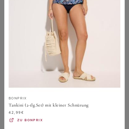
SUNMARIN
VENICE BEACH
Sunmarin Tankini Basic (Set, 2-St) Tankini-Set - Schnelltrocknend - Oberteil mit tiefem V-Ausschnitt
Venice Beach Tankini mit schönem Sommerprint
74,95
€
74,99
€
5.0
★
★
★
★
★
(
1
)
4.5
★
★
★
★
★
(
96
)
ZU
OTTO
ZU
OTTO
BONPRIX
Tankini (2-tlg.Set) mit kleiner Schnürung
42,99
€
ZU
BONPRIX