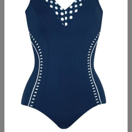
SHEEGO BY JOE BROWNS
SHEEGO
Tankini-Oberteil
Tankini-Oberteil
34,99
€
59,99
€
ZU
SHEEGO
ZU
SHEEGO