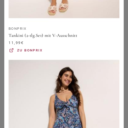
BONPRIX
Tankini (2-tlg.Set) mit V-Ausschnitt
11,99
€
ZU
BONPRIX
BONPRIX
SHEEGO
Long-Tankini (2-tlg.Set)
Tankini-Oberteil
34,99
€
49,99
€
ZU
BONPRIX
ZU
SHEEGO