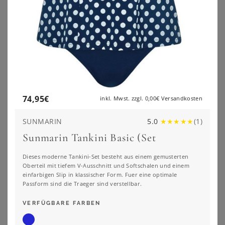
74,95
€
inkl. Mwst. zzgl.
0,00€
Versandkosten
SUNMARIN
5.0
★
★
★
★
★
(
1
)
Sunmarin Tankini Basic (Set
Dieses moderne Tankini-Set besteht aus einem gemusterten
Oberteil mit tiefem V-Ausschnitt und Softschalen und einem
einfarbigen Slip in klassischer Form. Fuer eine optimale
SHEEGO BY JOE BROWNS
SHEEGO
Passform sind die Traeger sind verstellbar.
Tankini-Oberteil
Tankini-Oberteil
VERFÜGBARE FARBEN
34,99
€
79,99
€
ZU
SHEEGO
ZU
SHEEGO