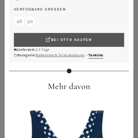
VERFÜGBARE GRÖSSEN
46
50
BEI
OTTO
KAUFEN
Lieferzeit:
2-3 Tage
Kategorie:
Bademode & Strandkleidung
>
Tankinis
Mehr davon
SHEEGO
YOURS
Tankini-Oberteil
Yours – Gewickeltes Tankinioberteil In Blau Mit Animalprint Size 58-60
32,00
€
45,00
€
ZU
SHEEGO
ZU
YOURS CLOTHING