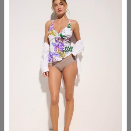
VENICE BEACH
SHEEGO
Venice Beach Oversize-Tankini Oversize-Form
Tankini-Oberteil
74,99
€
29,99
€
4.2
★
★
★
★
★
(
87
)
ZU
SHEEGO
ZU
OTTO