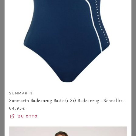
SHEEGO
SHEEGO
Tankini-Oberteil
Tankini-Oberteil
SUNMARIN
29,99
€
59,99
€
Sunmarin Badeanzug Basic (1-St) Badeanzug - Schnelltrocknend - Mit Soft-Schalen, Elegante Raff-Details
ZU
SHEEGO
ZU
SHEEGO
64,95
€
ZU
OTTO