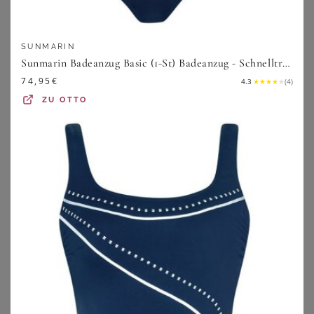
SUNMARIN
Sunmarin Badeanzug Basic (1-St) Badeanzug - Schnelltrocknend - Mit Soft-Schalen, Elegante Raffung vorn
74,95
€
4.3
★
★
★
★
★
(
4
)
ZU
OTTO
LASCANA
SHEEGO
LASCANA Damen Bügel-Tankini schwarz-bedruckt Gr.48 Cup B
Tankini-Oberteil
69,99
€
59,99
€
ZU
LASCANA
ZU
SHEEGO