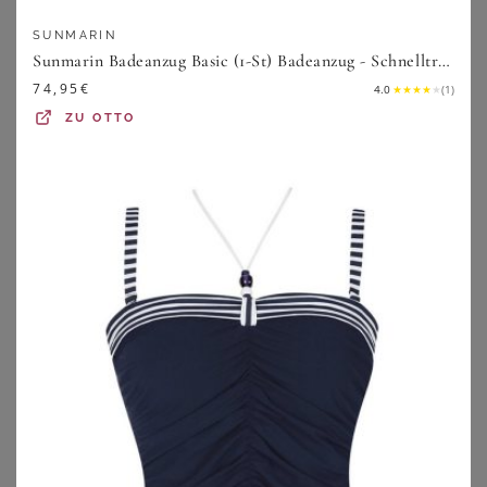
SUNMARIN
Sunmarin Badeanzug Basic (1-St) Badeanzug - Schnelltrocknend - Mit Soft-Schalen
74,95
€
4.0
★
★
★
★
★
(
1
)
ZU
OTTO
SUNFLAIR
SHEEGO
Sunflair Bügel-Tankini Basic (1-St) Tankini-Set - Zeitloses klassisches Design
Tankini-Oberteil
99,95
€
24,99
€
5.0
★
★
★
★
★
(
2
)
ZU
OTTO
ZU
SHEEGO