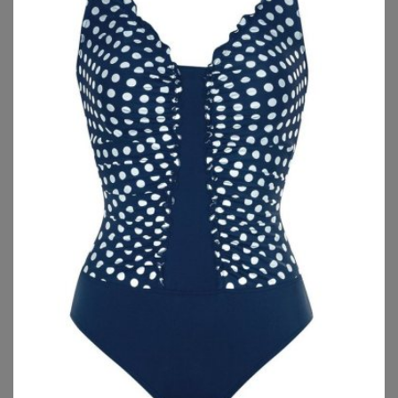
SHEEGO
SHEEGO
Tankini-Oberteil
Tankini
69,99
€
59,99
€
ZU
SHEEGO
ZU
SHEEGO