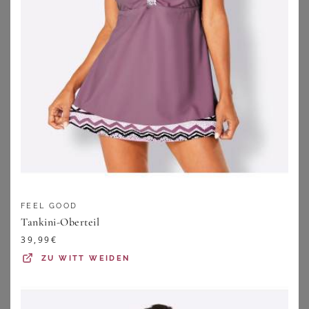
BONPRIX
SHEEGO
Long-Tankini (2-tlg.Set)
Tankini-Oberteil
FEEL GOOD
34,99
€
49,99
€
Tankini-Oberteil
ZU
BONPRIX
ZU
SHEEGO
39,99
€
ZU
WITT WEIDEN