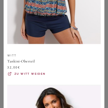
WITT
Tankini-Oberteil
32,00
€
ZU
WITT WEIDEN
SUNFLAIR
SHEEGO
Sunflair Bügel-Tankini Basic (1-St) Tankini-Set - Zeitloses klassisches Design
Tankini-Oberteil
99,95
€
24,99
€
5.0
★
★
★
★
★
(
2
)
ZU
OTTO
ZU
SHEEGO