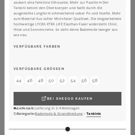
zaubert eine feminine Silhouette. Mehr zur Passform Der
Tankini betont den Oberkoerper und faellt durch die
ausgestellte Longform schmeichelnd ueber Po und Huefte. Mehr
zum Material Aus softer Microfaser-Qualitaet. Die eingearbeitete
hochwertige LYCRA XTRA LIFE Elasthan-Faser widersteht Chlor,
Hitze und Sonnencreme. So sieht deine Bademode laenger aus
wie neu.
VERFÜGBARE FARBEN
VERFÜGBARE GRÖSSEN
44
46
48
50
52
54
56
58
BEI
SHEEGO
KAUFEN
SHEEGO
YOURS
Lieferzeit:
Lieferung in 2-4 Werktagen
Tankini-Oberteil
Yours – Gewickeltes Tankinioberteil In Blau Mit Animalprint Size 58-60
Kategorie:
Bademode & Strandkleidung
>
Tankinis
32,00
€
45,00
€
ZU
SHEEGO
ZU
YOURS CLOTHING