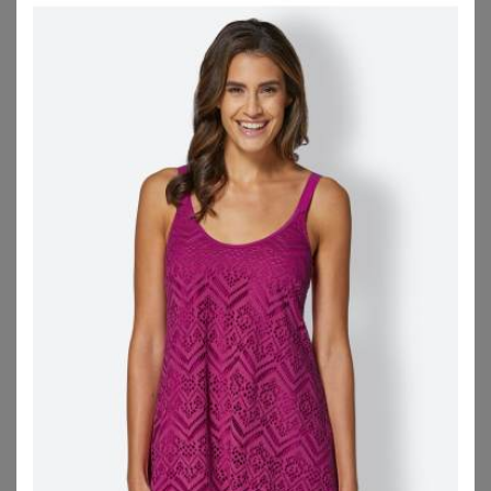
Das erwartet Dich hier:
Was zeichnet Tankinis aus?
Designs und Schnitte
Richtig Stylen
Tankinis für Deinen Figurtyp
Was zeichnet einen Tankini in großen
Größen aus?
Ein Tankini besteht aus zwei Teilen: einem Bikinihöschen
und einem längeren Oberteil oder auch Tank Top
genannt.
Daher auch der Name Tankini.
Beispielsweise
eignen sich Oversize Tankinis sehr gut, um kleine
Pölsterchen verschwinden zu lassen. Das locker sitzende