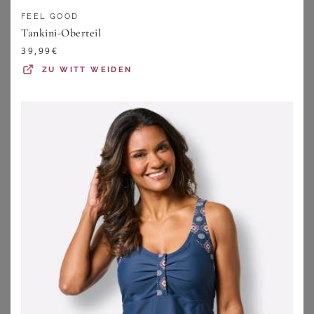
FEEL GOOD
Tankini-Oberteil
39,99
€
ZU
WITT WEIDEN
SHEEGO
SHEEGO
Tankini-Oberteil
Tankini
69,99
€
59,99
€
ZU
SHEEGO
ZU
SHEEGO