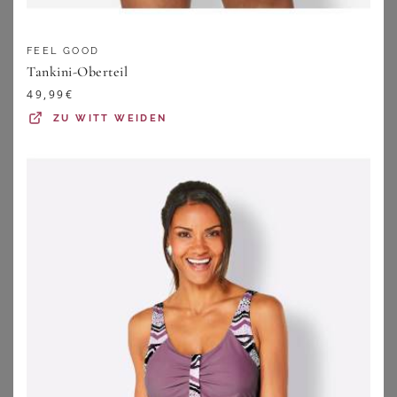
FEEL GOOD
Tankini-Oberteil
49,99
€
ZU
WITT WEIDEN
VENICE BEACH
SHEEGO
Venice Beach Oversize-Tankini Oversize-Form
Tankini-Oberteil
74,99
€
29,99
€
4.2
★
★
★
★
★
(
87
)
ZU
SHEEGO
ZU
OTTO