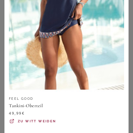
Tankinis in großen Größen – Rundum
wohlfühlen im kühlen Nass
Tankinis in großen Größen sind die praktische Variante
der
Bademode für Mollige
. Sie bieten Dir alle Vorteile
eines Zweiteilers, so bist Du schnell aus Höschen und
längerem Oberteil geschlüpft.
Gleichzeitig musst Du nicht auf die Vorteile eines
Badeanzugs verzichten und zeigst weniger Haut als mit
einem Bikini.
Wundercurves verrät Dir außerdem noch weitere
FEEL GOOD
Besonderheiten und Stylingmöglichkeiten für Deinen
Tankini-Oberteil
Tankini in großen Größen und bietet Dir eine breite
49,99
€
Auswahl an Tankinis in großen Größen.
ZU
WITT WEIDEN