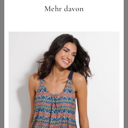
Mehr davon
SHEEGO BY JOE BROWNS
SHEEGO
Tankini-Oberteil
Tankini-Oberteil
34,99
€
59,99
€
ZU
SHEEGO
ZU
SHEEGO