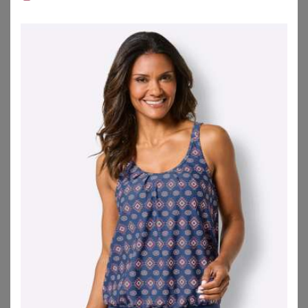
großen Oberweite solltest Du aber unbedingt zu einem
Oversize Tankini mit Bügeln oder vorgeformten Cups
greifen. Diese Tankini Oberteile schmeicheln auch in
große Größen Deiner Oberweite, indem sie die Brust
formen und gleichzeitig den Rücken entlasten. Viele der
angebotenen Modelle haben ein länger geschnittenes
Oberteil, sodass der Rand nicht mit Beginn des Höschens
abschließt, sondern länger fällt und Dich so auch optisch
streckt. Tankinis sind auch sehr beliebt bei schwangeren
Frauen. Zum einen setzen
Umstands-Tankinis
Babybäuche
wunderbar in Szene und zum anderen vermitteln Tankinis
in großen Größen ein angenehmes Tragegefühl, gerade
während einer Schwangerschaft.
Besonders begehrt sind Tankinis in großen Größen mit
verspielten und verführerischen Details. Das können
leicht fallende Volants, Raffungen am Ausschnitt,
Perlenverzierungen oder raffinierte Trägerlösungen sein.
Wie wäre es zum Beispiel mit einem hinten überkreuzten