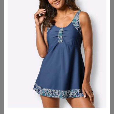
WITT
SHEEGO
Tankini-Oberteil
Tankini-Oberteil
32,00
€
24,99
€
ZU
WITT WEIDEN
ZU
SHEEGO