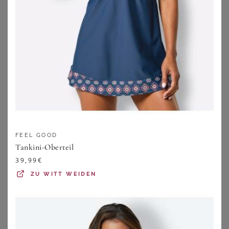
FEEL GOOD
LASCANA
SHEEGO
Tankini-Oberteil
LASCANA Damen Bügel-Tankini schwarz-bedruckt Gr.48 Cup B
Tankini-Oberteil
39,99
€
69,99
€
59,99
€
ZU
WITT WEIDEN
ZU
LASCANA
ZU
SHEEGO