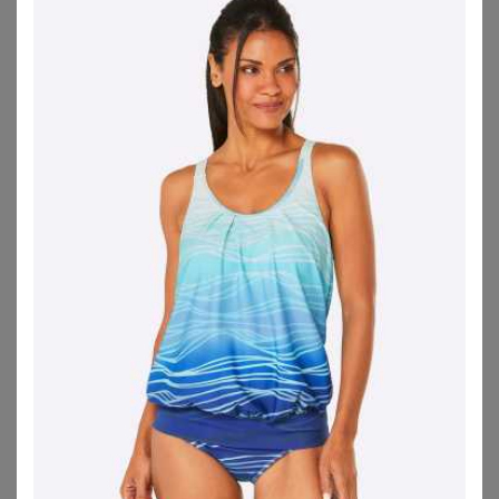
SUNMARIN
VENICE BEACH
Sunmarin Tankini Basic (Set, 2-St) Tankini-Set - Schnelltrocknend - Oberteil mit tiefem V-Ausschnitt
Venice Beach Tankini mit schönem Sommerprint
74,95
€
74,99
€
5.0
★
★
★
★
★
(
1
)
4.5
★
★
★
★
★
(
96
)
ZU
OTTO
ZU
OTTO