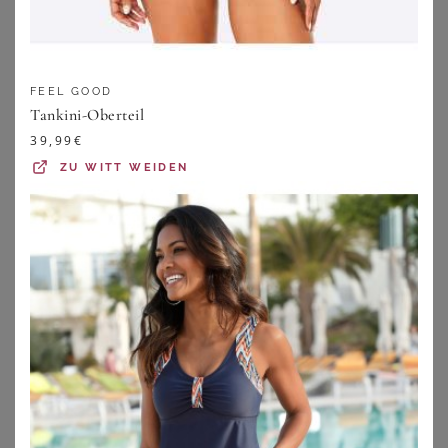
FEEL GOOD
Tankini-Oberteil
39,99
€
ZU
WITT WEIDEN
H.I.S
SHEEGO
H.I.S Bügel-Tankini Damen türkis-bedruckt Gr.54 Cup D
Tankini-Oberteil
64,99
€
59,99
€
ZU
LASCANA
ZU
SHEEGO
1
2
3
4
5
>