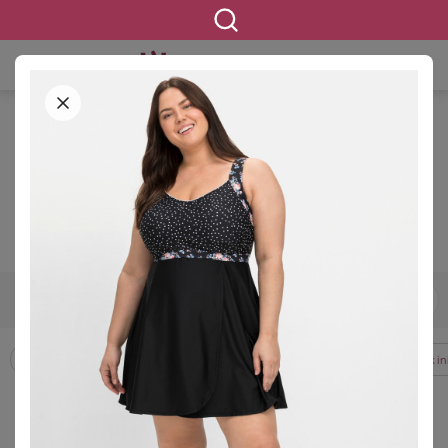
STARTSEITE
BEKLEIDUNG
BADEMODE &
STRANDKLEIDUNG
TANKINIS
Tankinis in großen Größen
440 ERGEBNISSE
42
44
46
48
50
52
54
GRÖSSE
Badeanzüge
Badekleider
Bikinis
Strandbekleidung
Tankin
FILTERN