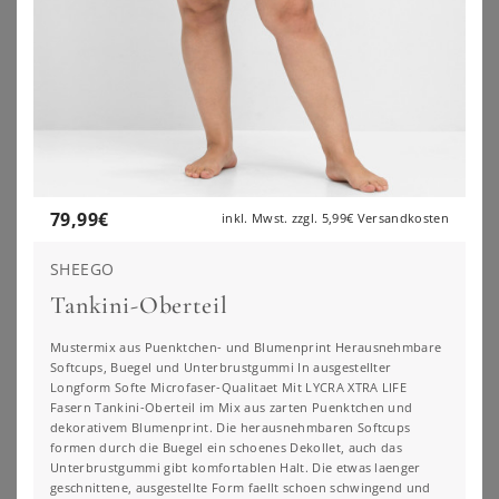
79,99
€
inkl. Mwst. zzgl.
5,99€
Versandkosten
SHEEGO
Tankini-Oberteil
Mustermix aus Puenktchen- und Blumenprint Herausnehmbare
Softcups, Buegel und Unterbrustgummi In ausgestellter
Longform Softe Microfaser-Qualitaet Mit LYCRA XTRA LIFE
SHEEGO BY JOE BROWNS
SHEEGO
Fasern Tankini-Oberteil im Mix aus zarten Puenktchen und
Tankini-Oberteil
Tankini-Oberteil
dekorativem Blumenprint. Die herausnehmbaren Softcups
formen durch die Buegel ein schoenes Dekollet, auch das
34,99
€
79,99
€
Unterbrustgummi gibt komfortablen Halt. Die etwas laenger
ZU
SHEEGO
ZU
SHEEGO
geschnittene, ausgestellte Form faellt schoen schwingend und