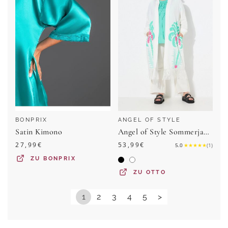
BONPRIX
ANGEL OF STYLE
Satin Kimono
Angel of Style Sommerjacke Kimono Musselin Palmen-Print
27,99
€
53,99
€
5.0
★
★
★
★
★
(
1
)
ZU
BONPRIX
ZU
OTTO
1
2
3
4
5
>