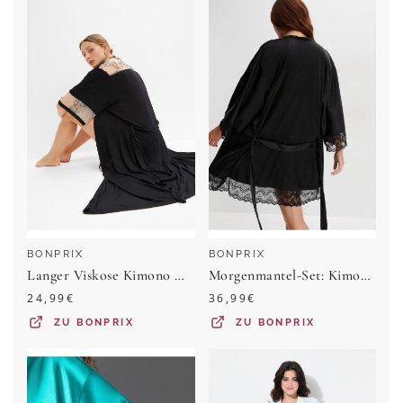
BONPRIX
BONPRIX
Langer Viskose Kimono mit Stickerei
Morgenmantel-Set: Kimono + Negligé (2-tlg. Set)
24,99
€
36,99
€
ZU
BONPRIX
ZU
BONPRIX