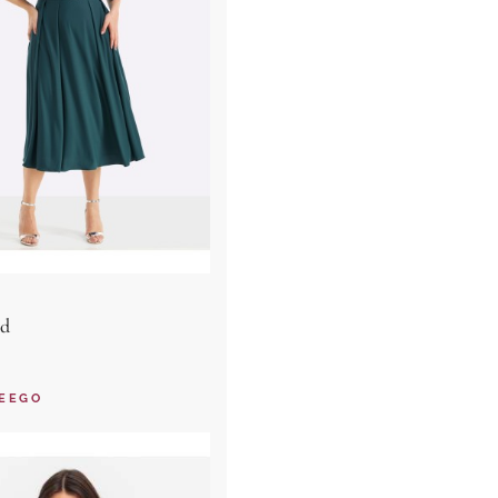
id
EEGO