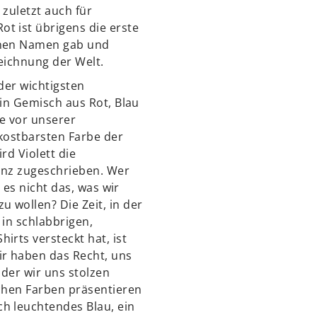
t zuletzt auch für
t ist übrigens die erste
inen Namen gab und
eichnung der Welt.
 der wichtigsten
 ein Gemisch aus Rot, Blau
e vor unserer
 kostbarsten Farbe der
rd Violett die
anz zugeschrieben. Wer
st es nicht das, was wir
u wollen? Die Zeit, in der
 in schlabbrigen,
irts versteckt hat, ist
ir haben das Recht, uns
der wir uns stolzen
ichen Farben präsentieren
h leuchtendes Blau, ein