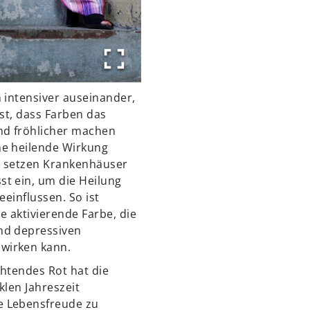
 intensiver auseinander,
est, dass Farben das
nd fröhlicher machen
ne heilende Wirkung
t setzen Krankenhäuser
t ein, um die Heilung
eeinflussen. So ist
e aktivierende Farbe, die
nd depressiven
wirken kann.
chtendes Rot hat die
klen Jahreszeit
 Lebensfreude zu