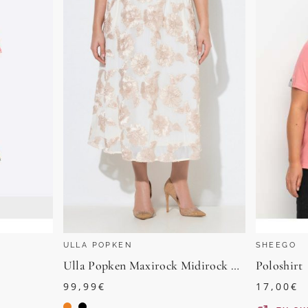
ULLA POPKEN
SHEEGO
Ulla Popken Maxirock Midirock Blüten-Applikationen A-Linie Elastikbund
Poloshirt
99,99
€
17,00
€