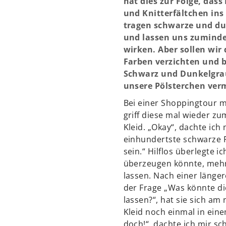
hat dies zur Folge, dass
und Knitterfältchen ins
tragen schwarze und du
und lassen uns zuminde
wirken. Aber sollen wir
Farben verzichten und b
Schwarz und Dunkelgra
unsere Pölsterchen verm
Bei einer Shoppingtour mi
griff diese mal wieder z
Kleid. „Okay“, dachte ich
einhundertste schwarze 
sein.“ Hilflos überlegte ic
überzeugen könnte, mehr
lassen. Nach einer länge
der Frage „Was könnte di
lassen?“, hat sie sich a
Kleid noch einmal in ein
doch!“, dachte ich mir sc