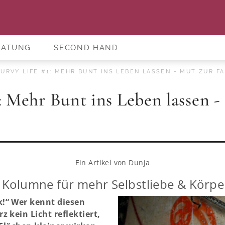
RATUNG
SECOND HAND
URVY LIFE #1: MEHR BUNT INS LEBEN LASSEN - MUT ZUR FA
: Mehr Bunt ins Leben lassen -
Ein Artikel von
Dunja
 Kolumne für mehr Selbstliebe & Körpe
!“ Wer kennt diesen
 kein Licht reflektiert,