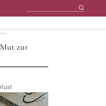
RBE!
 Mut zur
rlust