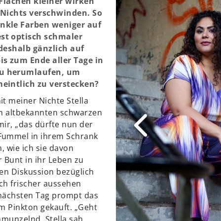
 Flächen kleiner wirken
 Nichts verschwinden. So
nkle Farben weniger auf
st optisch schmaler
 deshalb gänzlich auf
is zum Ende aller Tage in
u herumlaufen, um
eintlich zu verstecken?
t meiner Nichte Stella
um altbekannten schwarzen
 mir, „das dürfte nun der
Fummel in ihrem Schrank
h, wie ich sie davon
 Bunt in ihr Leben zu
ren Diskussion bezüglich
ch frischer aussehen
m nächsten Tag prompt das
em Pinkton gekauft. „Geht
hmunzelnd. Stella sah