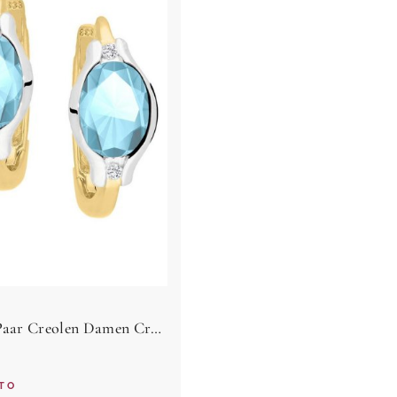
My Gold Paar Creolen Damen Creolen Ohrringe Blautopas Gold 375 Gelbgold (9 Karat) - Athene (Set, 2-tlg., inkl. Schmuckbox), Geschenke
TO