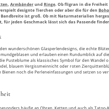
tten
,
Armbänder
und
Ringe
. Ob fligran in die Freihei
rspielt designte Tierchen oder aber die für den
Boho
Bandbreite ist groß. Ob mit Naturmaterialien hergest
t, für jeden Geschmack lässt sich das Passende finde
k
 den wunderschönen Glasperlendesigns, die echte Blüten
t mundgeblasen und erlauben einen Rundumblick auf die 
die Pusteblume als klassisches Symbol für den Wandel o
l, blauem Vergissmeinnicht oder roten Zierquittenblüt
 Bienen noch die Perleneinfassungen und setzen so ver
heit
 besonders häufig an Ohren, Ketten und auch als Tatoo