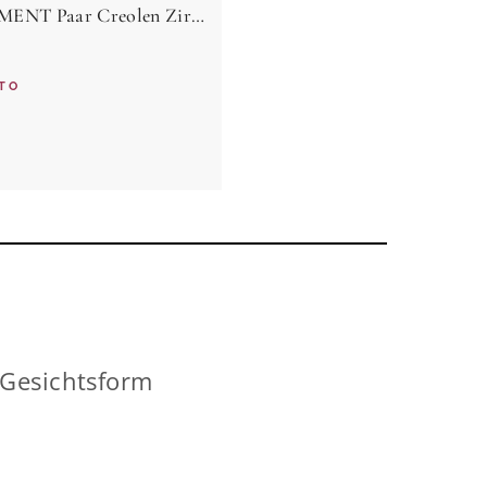
ONE ELEMENT Paar Creolen Zirkonia Ohrringe Creolen aus 925 Silber, Ihr persönliches Symbol – liebevoll gearbeitet für jeden Tag
TO
 Gesichtsform