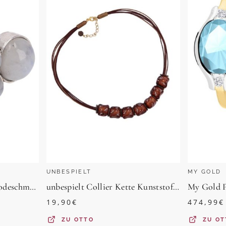
UNBESPIELT
MY GOLD
Guru-Shop Fingerring Modeschmuck Ring, Boho Ring -..
unbespielt Collier Kette Kunststoff-Perlen braun-transparent-silber mit Kordel 50 cm, Modeschmuck für Damen
19,90
€
474,99
€
ZU
OTTO
ZU
OT