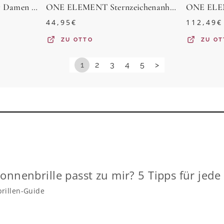
My Gold Paar Ohrstecker Damen Ohrringe Gold 375 Rubinen Diamanten ECHTER Edelstein - Eunundi (Set, 2-tlg., inkl. Schmuckbox), Geschenke
ONE ELEMENT Sternzeichenanhänger Skorpion Sternzeichen Anhänger aus 925 Silber, Ihr persönliches Sternzeichen – ein besonderes Geschenk mit Bedeutung
44,95
€
112,49
€
ZU
OTTO
ZU
OT
1
2
3
4
5
>
onnenbrille passt zu mir? 5 Tipps für jede
rillen-Guide