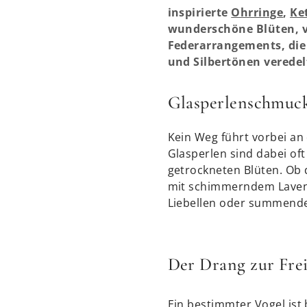
inspirierte
Ohrringe
,
Ke
wunderschöne Blüten, ve
Federarrangements, die 
und Silbertönen veredel
Glasperlenschmuc
Kein Weg führt vorbei an
Glasperlen sind dabei of
getrockneten Blüten. Ob 
mit schimmerndem Lavende
Liebellen oder summende
Der Drang zur Frei
Ein bestimmter Vogel ist