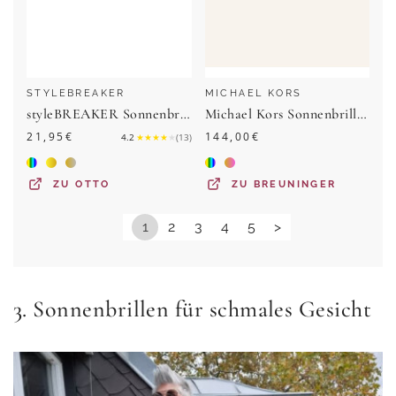
STYLEBREAKER
MICHAEL KORS
styleBREAKER Sonnenbrille Rahmenlose Piloten Sonnenbrille mit Diamant Schliff (1-St) Gradient
Michael Kors Sonnenbrille mk1160 Biarritz rosegold
21,95
€
144,00
€
4.2
★
★
★
★
★
(
13
)
ZU
OTTO
ZU
BREUNINGER
1
2
3
4
5
>
3. Sonnenbrillen für schmales Gesicht