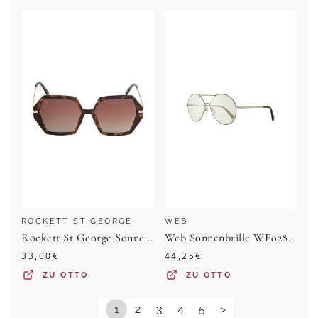
ROCKETT ST GEORGE
WEB
Rockett St George Sonnenbrille Rockett St George sechseckige, große Sonnenbrille (1-St)
Web Sonnenbrille WE0286 5732Q
33,00
€
44,25
€
ZU
OTTO
ZU
OTTO
1
2
3
4
5
>