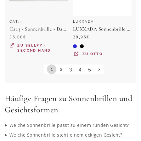
CAT.3
LUXXADA
Cat.3 - Sonnenbrille - Damen - Silber
LUXXADA Sonnenbrille Damen Cat-Eye Markenbrille mit Oversize Gläser UV400 (inkl. Brillenbox und Brillenbeutel) Große Katzenaugen Linsen Getönt oder Verspiegelt
35,00
€
29,95
€
ZU
SELLPY -
SECOND HAND
ZU
OTTO
1
2
3
4
5
>
Häufige Fragen zu Sonnenbrillen und
Gesichtsformen
Welche Sonnenbrille passt zu einem runden Gesicht?
Welche Sonnenbrille steht einem eckigen Gesicht?