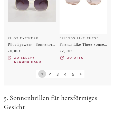
PILOT EYEWEAR
FRIENDS LIKE THESE
Pilot Eyewear - Sonnenbrille - Damen - Beige
Friends Like These Sonnenbrille Friends Like These Metall-Sonnenbrille, Pilot (1-St)
20,00
€
22,00
€
ZU
SELLPY -
ZU
OTTO
SECOND HAND
1
2
3
4
5
>
5. Sonnenbrillen für herzförmiges
Gesicht