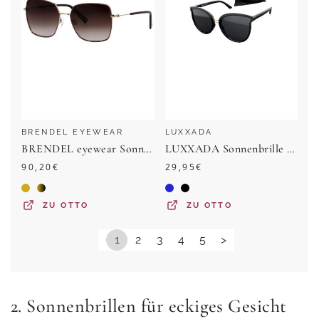
BRENDEL EYEWEAR
LUXXADA
BRENDEL eyewear Sonnenbrille 905059 Form Karree/Eckig, leichter Verlaufstönung, Polyamid UV 400
LUXXADA Sonnenbrille Damen Cat-Eye Markenbrille mit Oversize Gläser UV400 (inkl. Brillenbox und Brillenbeutel) Große Katzenaugen Linsen Getönt oder Verspiegelt
90,20
€
29,95
€
ZU
OTTO
ZU
OTTO
1
2
3
4
5
>
2. Sonnenbrillen für eckiges Gesicht