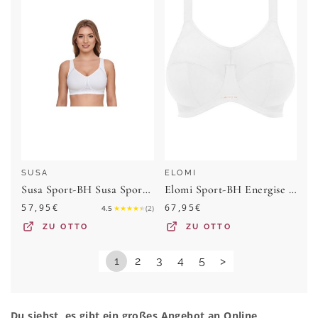
SUSA
ELOMI
Susa Sport-BH Susa Sport-BH ohne Bügel 7316
Elomi Sport-BH Energise Sport-BH mit Bügel G-M Cup
57,95
€
67,95
€
4.5
★
★
★
★
★
(
2
)
ZU
OTTO
ZU
OTTO
1
2
3
4
5
>
Du siehst, es gibt ein großes Angebot an Online