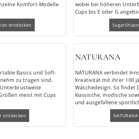
inzelne Komfort-Modelle
wobei bei höheren Unter
Cups bis E oder G angebo
hion entdecken
SugarShape
NATURANA
rtable Basics und Soft-
NATURANA verbindet Inn
nehm zu tragen sind.
Kreativität mit ihrer 100 
0 Unterbrustweite
Wäschedesign. So findet 
 Größen meist mit Cups
klassische, modische sowi
und ausgefallene sportlic
ur entdecken
NATURANA 