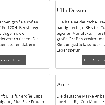
Ulla Dessous
 Sachen große Größen
Ulla ist eine deutsche Tr
röße 120H. Bei sheego
handgefertigte BHs bis C
e Bügel sowie
eigenen Manufaktur herste
derverschlüssen. Die
große Größen erwirbt man
auen stehen dabei im
Kleidungsstück, sondern 
Lebensgefühl.
ous entdecken
Ulla Dessou
Anita
irft BHs für große Cups
Die deutsche Marke Anita
fgabe, Plus Size Frauen
spezielle Big Cup Modelle