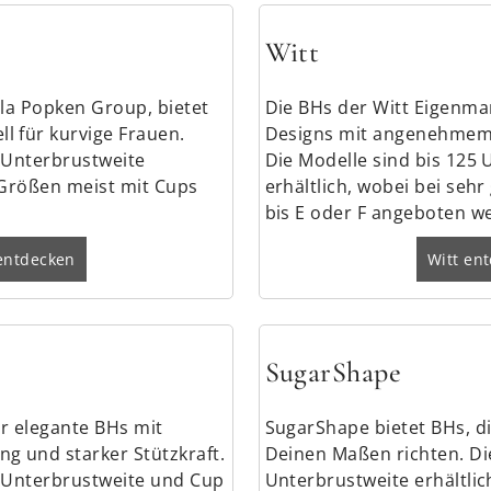
Witt
lla Popken Group, bietet
Die BHs der Witt Eigenma
l für kurvige Frauen.
Designs mit angenehmem 
5 Unterbrustweite
Die Modelle sind bis 125 
 Größen meist mit Cups
erhältlich, wobei bei seh
bis E oder F angeboten w
entdecken
Witt en
SugarShape
ür elegante BHs mit
SugarShape bietet BHs, di
g und starker Stützkraft.
Deinen Maßen richten. Di
0 Unterbrustweite und Cup
Unterbrustweite erhältlic