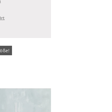
n
Ort
öße!