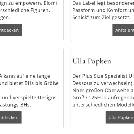
ign zu empowern. Elomi
Das Label legt besonderen
erschiedliche Figuren,
Passform und Komfort und
igen.
Schick“ zum Ziel gesetzt.
entdecken
Anita en
Ulla Popken
 kann auf eine lange
Der Plus Size Spezialist U
und bietet BHs bis Größe
Dessous zu verwechseln) 
einer großen Oberweite au
 und verspielte Designs
Größe 125H in aufregend
lastungs-BHs.
unterschiedlichen Modell
ntdecken
Ulla Popken