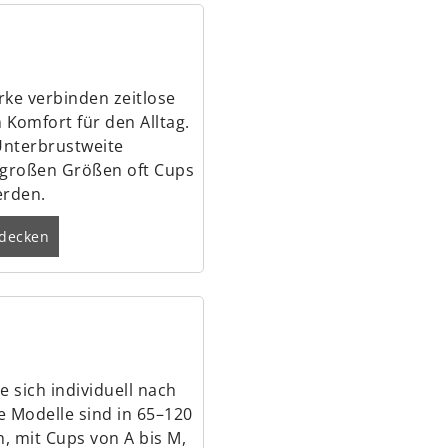
rke verbinden zeitlose
Komfort für den Alltag.
Unterbrustweite
r großen Größen oft Cups
erden.
tdecken
e sich individuell nach
e Modelle sind in 65–120
h, mit Cups von A bis M,