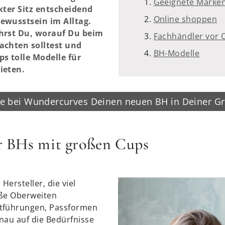
Geeignete Marke
kter Sitz entscheidend
Online shoppen
ewusstsein im Alltag.
ährst Du, worauf Du beim
Fachhändler vor 
achten solltest und
BH-Modelle
s tolle Modelle für
ieten.
de bei Wundercurves Deinen neuen BH in Deiner Gr
r BHs mit großen Cups
 Hersteller, die viel
oße Oberweiten
tführungen, Passformen
nau auf die Bedürfnisse