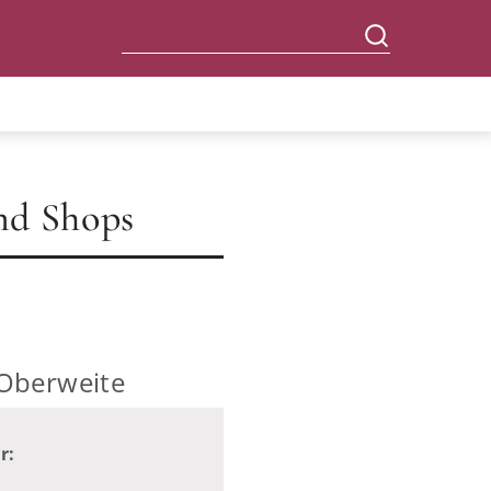
nd Shops
 Oberweite
r: