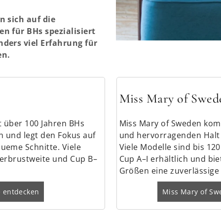
n sich auf die
n für BHs spezialisiert
ders viel Erfahrung für
en.
Miss Mary of Swed
t über 100 Jahren BHs
Miss Mary of Sweden komb
n und legt den Fokus auf
und hervorragenden Halt i
ueme Schnitte. Viele
Viele Modelle sind bis 12
terbrustweite und Cup B–
Cup A–I erhältlich und bi
Größen eine zuverlässige
e entdecken
Miss Mary of Sw