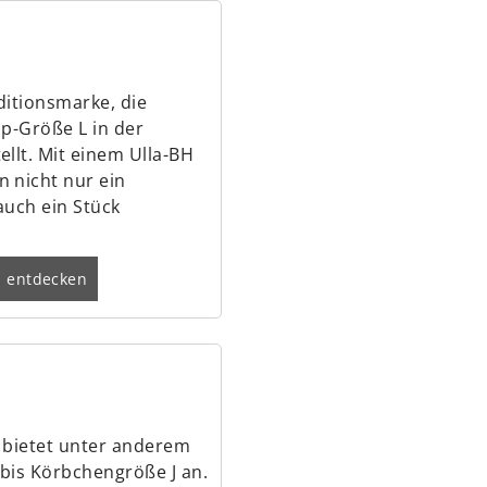
aditionsmarke, die
up-Größe L in der
llt. Mit einem Ulla-BH
 nicht nur ein
auch ein Stück
s entdecken
 bietet unter anderem
 bis Körbchengröße J an.