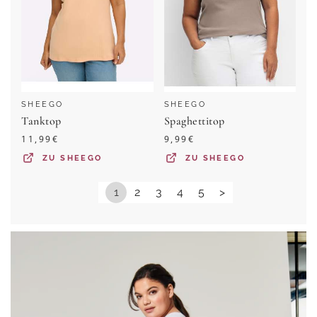
SHEEGO
SHEEGO
Tanktop
Spaghettitop
11,99
€
9,99
€
ZU
SHEEGO
ZU
SHEEGO
1
2
3
4
5
>