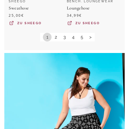
SHEEGO
BENCH. LOUNGEWEAR
Sweathose
Loungehose
25,00
€
34,99
€
ZU
SHEEGO
ZU
SHEEGO
1
2
3
4
5
>