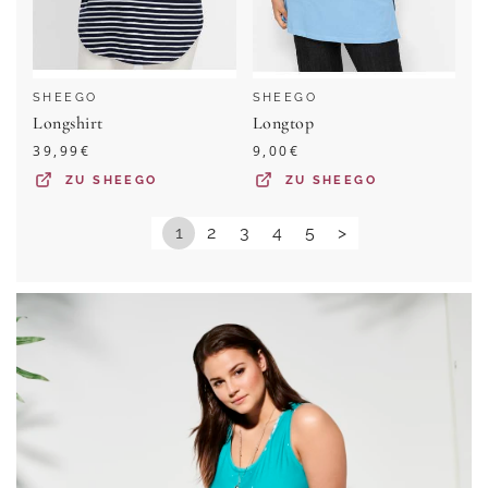
SHEEGO
SHEEGO
Longshirt
Longtop
39,99
€
9,00
€
ZU
SHEEGO
ZU
SHEEGO
1
2
3
4
5
>