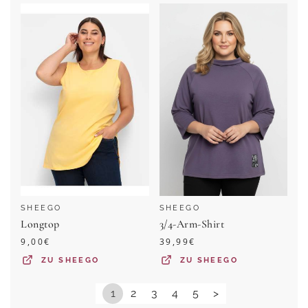
SHEEGO
SHEEGO
Longtop
3/4-Arm-Shirt
9,00
€
39,99
€
ZU
SHEEGO
ZU
SHEEGO
1
2
3
4
5
>