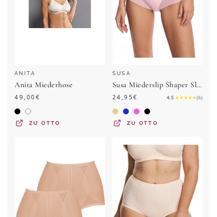
ANITA
SUSA
Anita Miederhose
Susa Miederslip Shaper Slip Milano (Stück, 1-St)
49,00
€
24,95
€
4.5
★
★
★
★
★
(
6
)
ZU
OTTO
ZU
OTTO