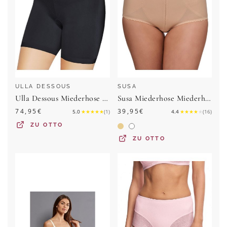
ULLA DESSOUS
SUSA
Ulla Dessous Miederhose Langbein Miederhose Yara (Stück, 1-St) Zwickel
Susa Miederhose Miederhose Classics (Stück, 1-St) verstärkte Bauchpartie
74,95
€
39,95
€
5.0
★
★
★
★
★
(
1
)
4.4
★
★
★
★
★
(
16
)
ZU
OTTO
ZU
OTTO