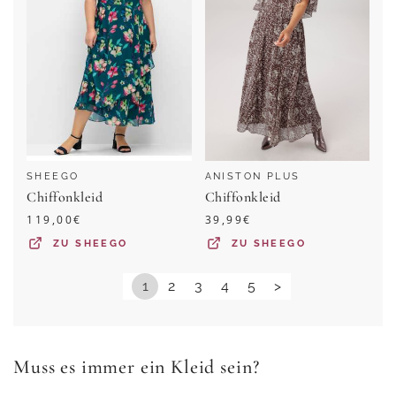
SHEEGO
ANISTON PLUS
Chiffonkleid
Chiffonkleid
119,00
€
39,99
€
ZU
SHEEGO
ZU
SHEEGO
1
2
3
4
5
>
Muss es immer ein Kleid sein?