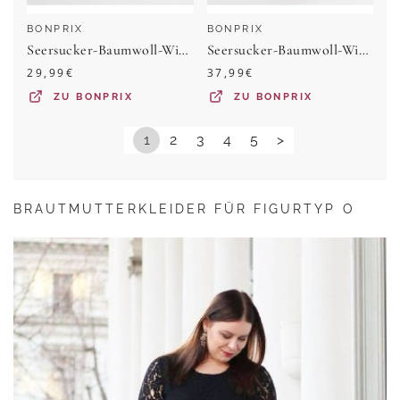
BONPRIX
BONPRIX
Seersucker-Baumwoll-Wickelkleid aus reiner Baumwolle
Seersucker-Baumwoll-Wickelkleid aus reiner Baumwolle
29,99
€
37,99
€
ZU
BONPRIX
ZU
BONPRIX
1
2
3
4
5
>
BRAUTMUTTERKLEIDER FÜR FIGURTYP O