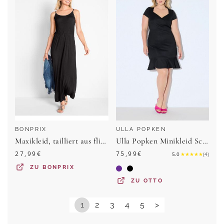
BONPRIX
ULLA POPKEN
Maxikleid, tailliert aus fließendem Viskose Mix
Ulla Popken Minikleid Scubakleid leicht tailliert Herz-Ausschnitt
27,99
€
75,99
€
5.0
★
★
★
★
★
(
4
)
ZU
BONPRIX
ZU
OTTO
1
2
3
4
5
>