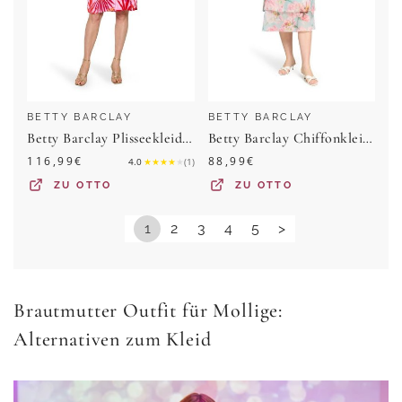
BETTY BARCLAY
BETTY BARCLAY
Betty Barclay Plisseekleid Damen ohne Arm
Betty Barclay Chiffonkleid Damen mit Bindegürtel
116,99
€
88,99
€
4.0
★
★
★
★
★
(
1
)
ZU
OTTO
ZU
OTTO
1
2
3
4
5
>
Brautmutter Outfit für Mollige:
Alternativen zum Kleid