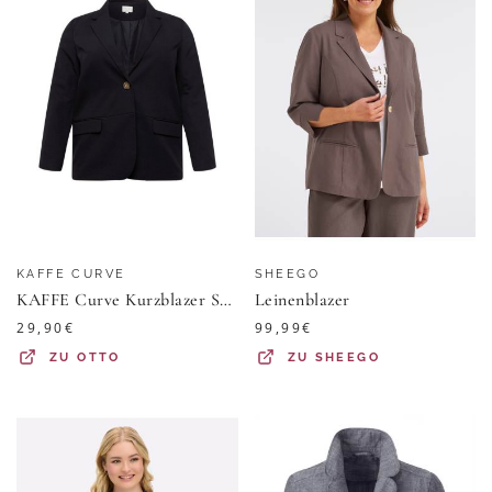
KAFFE CURVE
SHEEGO
KAFFE Curve Kurzblazer Sakira (1-tlg) Plain/ohne Details
Leinenblazer
29,90
€
99,99
€
ZU
OTTO
ZU
SHEEGO