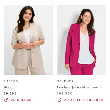
SHEEGO
GOLDNER
Blazer
Leichter Jerseyblazer mit höchster Bewegungsfreiheit - pink - Gr. 48 von Goldner Fashion
99,99
€
109,95
€
ZU
SHEEGO
ZU
ATELIER GOLDNER