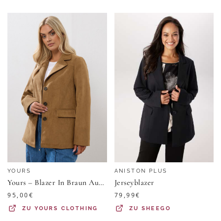
YOURS
ANISTON PLUS
Yours – Blazer In Braun Aus Wildlederimitat Size 42
Jerseyblazer
95,00
€
79,99
€
ZU
YOURS CLOTHING
ZU
SHEEGO