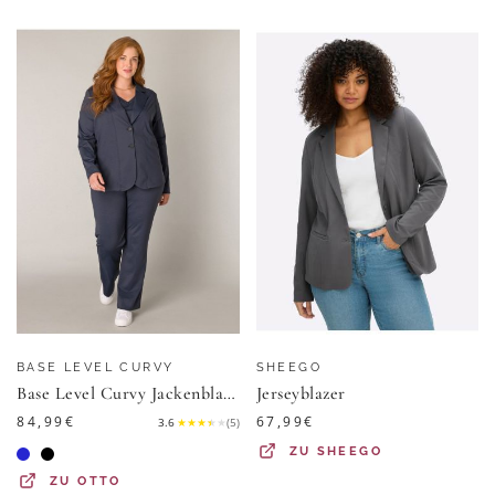
BASE LEVEL CURVY
SHEEGO
Base Level Curvy Jackenblazer Leah mit Reverskragen und Stretch
Jerseyblazer
84,99
€
67,99
€
3.6
★
★
★
★
★
(
5
)
ZU
SHEEGO
ZU
OTTO