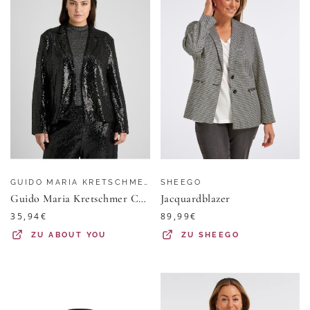
GUIDO MARIA KRETSCHMER CURVY
SHEEGO
Guido Maria Kretschmer Curvy Blazer Daphne
Jacquardblazer
35,94
€
89,99
€
ZU
ABOUT YOU
ZU
SHEEGO