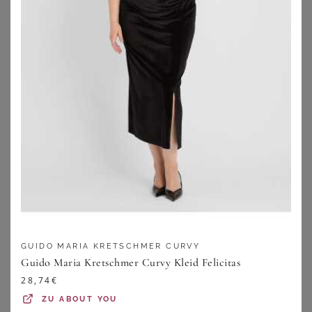
FRAPP
SHEEGO
Lässig-elegante Blazer-Jacke mit feinen Längsstreifen
Jerseyblazer
79,99
€
67,99
€
GUIDO MARIA KRETSCHMER CURVY
ZU
VIA APPIA
ZU
SHEEGO
Guido Maria Kretschmer Curvy Kleid Felicitas
28,74
€
ZU
ABOUT YOU