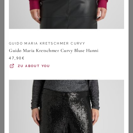
GUIDO MARIA KRETSCHMER CURVY
Guido Maria Kretschmer Curvy Bluse Hanni
47,90
€
ZU
ABOUT YOU
GUIDO MARIA KRETSCHMER CURVY
SHEEGO
Guido Maria Kretschmer Curvy Blazer Daphne
Jacquardblazer
35,94
€
89,99
€
ZU
ABOUT YOU
ZU
SHEEGO