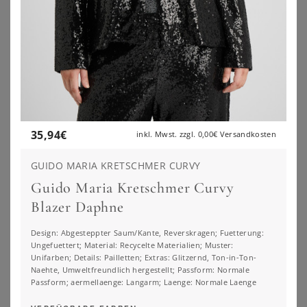
35,94
€
inkl. Mwst. zzgl.
0,00€
Versandkosten
GUIDO MARIA KRETSCHMER CURVY
Guido Maria Kretschmer Curvy
Blazer Daphne
Design: Abgesteppter Saum/Kante, Reverskragen; Fuetterung:
Ungefuettert; Material: Recycelte Materialien; Muster:
SHEEGO
ANISTON PLUS
Unifarben; Details: Pailletten; Extras: Glitzernd, Ton-in-Ton-
Blazer
Longblazer
Naehte, Umweltfreundlich hergestellt; Passform: Normale
99,99
€
69,99
€
Passform; aermellaenge: Langarm; Laenge: Normale Laenge
ZU
SHEEGO
ZU
SHEEGO