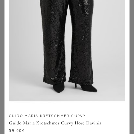
KAFFE CURVE
SHEEGO
KAFFE Curve Kurzblazer Sakira (1-tlg) Plain/ohne Details
Leinenblazer
29,90
€
99,99
€
ZU
OTTO
ZU
SHEEGO
GUIDO MARIA KRETSCHMER CURVY
Guido Maria Kretschmer Curvy Hose Davinia
59,90
€