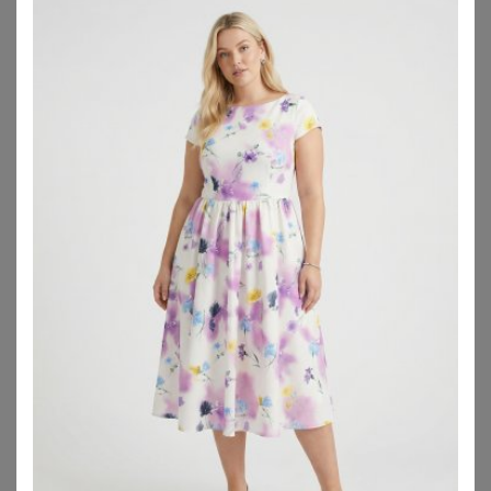
WITT
SHEEGO
Blazer
Jackenblazer
59,99
€
67,99
€
ZU
WITT WEIDEN
ZU
SHEEGO