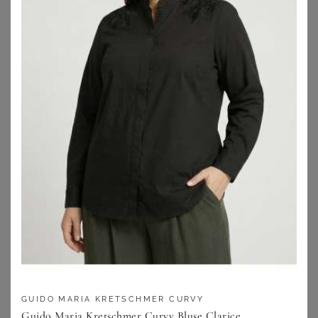
Blazer-Varianten und
Kombinationsmöglichkeiten
Festliche Blazer
Ausgefallene Blazer
Blazer online kaufen
Vom Gehrock zum Blazer in großen
Größen
Unter den Blazern für Damen große Größen findest Du
garantiert für jede Figur das passende Stück. Von Größe
40 über Blazer in Größe 50 bis hin zu Blazer Größe in 54
GUIDO MARIA KRETSCHMER CURVY
bekommst Du bei Wundercurves modisch genau das
Guido Maria Kretschmer Curvy Bluse Clarice