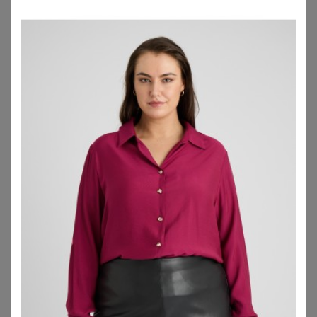
SHEEGO
SHEEGO
Jerseyblazer
Sweatblazer
67,99
€
27,99
€
ZU
SHEEGO
ZU
SHEEGO