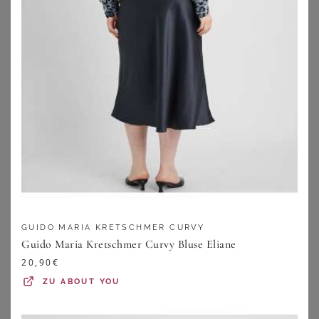
GUIDO MARIA KRETSCHMER CURVY
SHEEGO
GOLDNER
Guido Maria Kretschmer Curvy Bluse Eliane
Blazer
Leichter Jerseyblazer mit höchster Bewegungsfreiheit - pink - Gr. 48 von Goldner Fashion
20,90
€
99,99
€
109,95
€
ZU
ABOUT YOU
ZU
SHEEGO
ZU
ATELIER GOLDNER