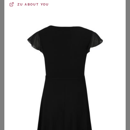
ZU
ABOUT YOU
SHEEGO
SHEEGO
Blazer
Jackenblazer
78,99
€
67,99
€
ZU
SHEEGO
ZU
SHEEGO
1
2
3
4
5
>