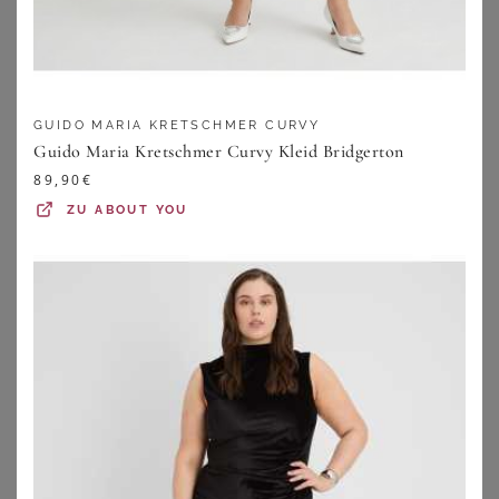
GUIDO MARIA KRETSCHMER CURVY
Guido Maria Kretschmer Curvy Kleid Bridgerton
89,90
€
ZU
ABOUT YOU
SHEEGO
SHEEGO
Jackenblazer
Cordjacke
67,99
€
67,99
€
ZU
SHEEGO
ZU
SHEEGO