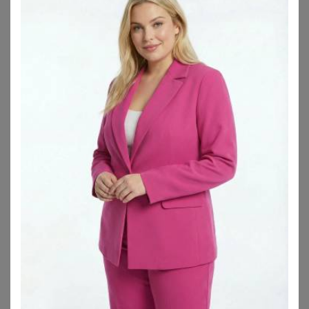
BASE LEVEL CURVY
SHEEGO
Base Level Curvy Jackenblazer Leah mit Reverskragen und Stretch
Jerseyblazer
84,99
€
67,99
€
3.6
★
★
★
★
★
(
5
)
ZU
SHEEGO
ZU
OTTO