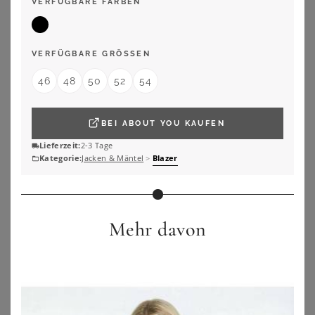
VERFÜGBARE FARBEN
VERFÜGBARE GRÖSSEN
46
48
50
52
54
BEI
ABOUT YOU
KAUFEN
Lieferzeit:
2-3 Tage
Kategorie:
Jacken & Mäntel
>
Blazer
Mehr davon
YOURS
ANISTON PLUS
Yours – Blazer In Braun Aus Wildlederimitat Size 42
Jerseyblazer
95,00
€
79,99
€
ZU
YOURS CLOTHING
ZU
SHEEGO