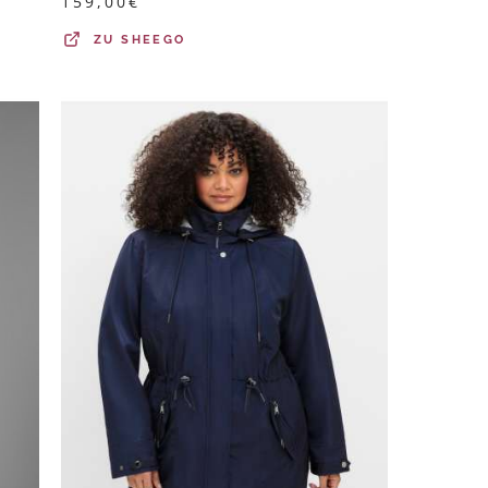
159,00
€
ZU
SHEEGO