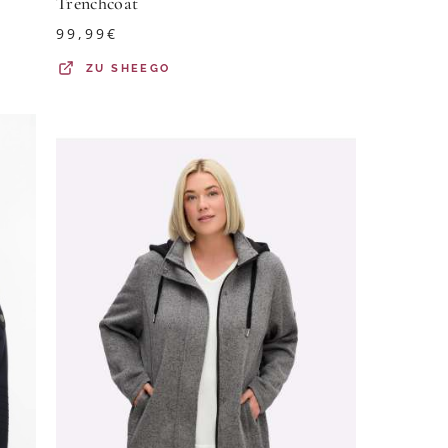
Trenchcoat
99,99
€
ZU
SHEEGO