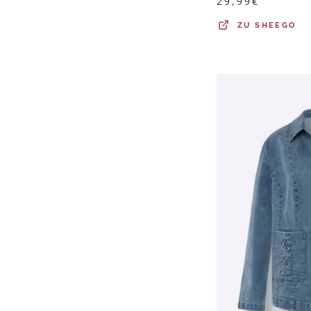
29,99
€
ZU
SHEEGO