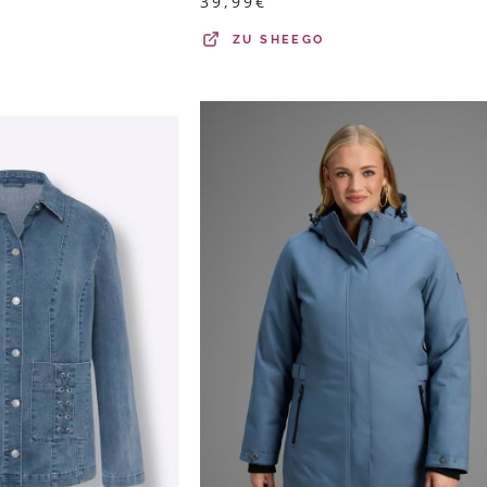
39,99
€
ZU
SHEEGO