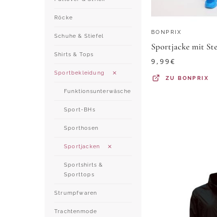
Röcke
BONPRIX
Schuhe & Stiefel
Sportjacke mit St
Shirts & Tops
9,99
€
Sportbekleidung
ZU
BONPRIX
Funktionsunterwäsche
Sport-BHs
Sporthosen
Sportjacken
Sportshirts &
Sporttops
Strumpfwaren
Trachtenmode