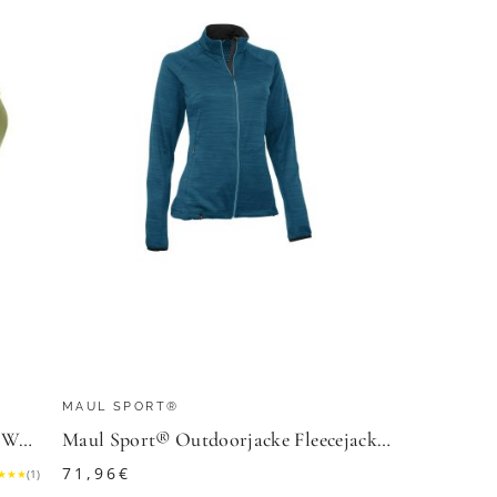
MAUL SPORT®
Maier Sports Funktionsjacke Nayla Warmer Wintermantel für kalte Tage
Maul Sport® Outdoorjacke Fleecejacke Montalin 3XT
71,96
€
★
★
★
(
1
)