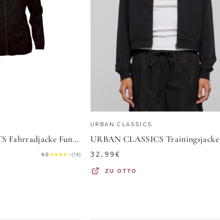
URBAN CLASSICS
PRO-X ELEMENTS Fahrradjacke Funktionsjacke Bike Funktionsjacke LADY PACK able
32,99
€
4.0
★
★
★
★
★
(
18
)
ZU
OTTO