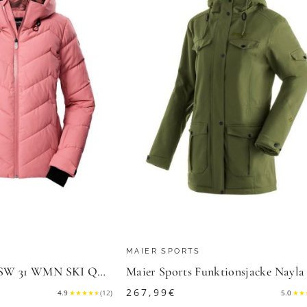
MAIER SPORTS
Killtec Skijacke KSW 31 WMN SKI QLTD JCKT Winddichte, wasserabweisende Skijacke mit Daunenoptik und Schneefang
267,99
€
4.9
★
★
★
★
★
(
12
)
5.0
★
★