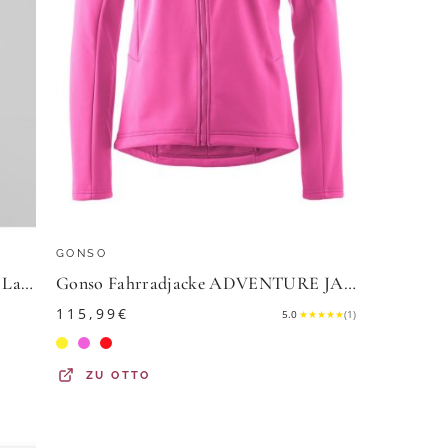
GONSO
URBAN CLASSICS Trainingsjacke Ladies Light Terry Track Jacket
Gonso Fahrradjacke ADVENTURE JACKET SOFTSHELL W Damen Radjacke, atmungsaktiv, Slim Fit
115,99
€
5.0
★
★
★
★
★
(
1
)
ZU
OTTO