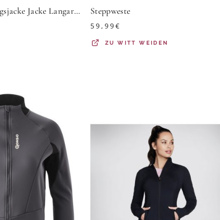
creation L Trainingsjacke Jacke Langarm
Steppweste
59,99
€
ZU
WITT WEIDEN