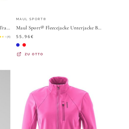
MAUL SPORT®
FRANK WALDER Funktionsjacke Trainingsjacke für Damen (1-St) Weiblich
Maul Sport® Fleecejacke Unterjacke Brixen 2.0
55,96
€
★
★
★
(
4
)
ZU
OTTO