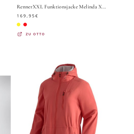
RennerXXL Funktionsjacke Melinda XXL Funktionsjacke Damen Fahrradjacke große Größen Funktionsjacke Damen Fahrrad wasserdicht reflektierend große Größen
169,95
€
ZU
OTTO