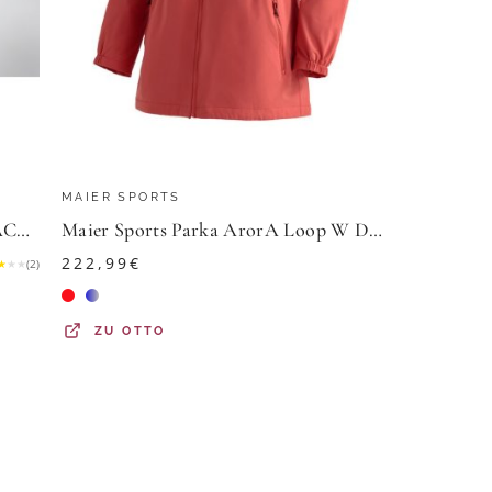
MAIER SPORTS
Skechers Trainingsjacke BOLD BLACK aus Nylon und Elasthan, erhältlich in den Größen XS bis XXXL
Maier Sports Parka ArorA Loop W Damen Jacke wasserdicht, Outdoorjacke, 3 Taschen außen + Innentasche
222,99
€
★
★
★
(
2
)
ZU
OTTO