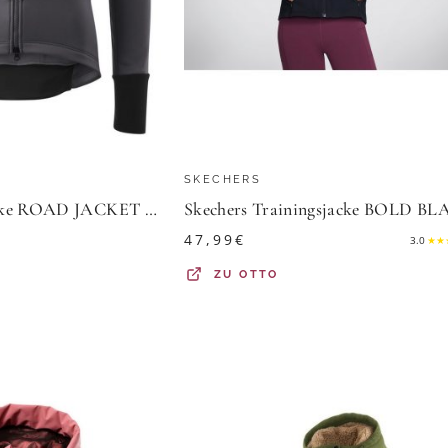
SKECHERS
Gonso Fahrradjacke ROAD JACKET SOFTSHELL W Damen Softshell-Jacke, atmungsaktive Radjacke, Tight Fit
47,99
€
3.0
★
★
ZU
OTTO