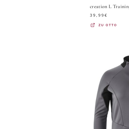
39,99
€
ZU
OTTO