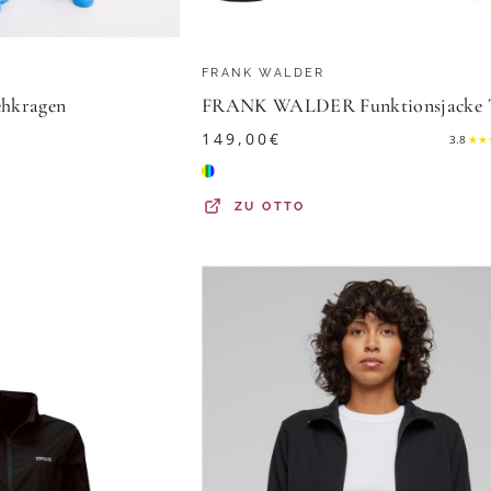
FRANK WALDER
ehkragen
149,00
€
3.8
★
★
ZU
OTTO