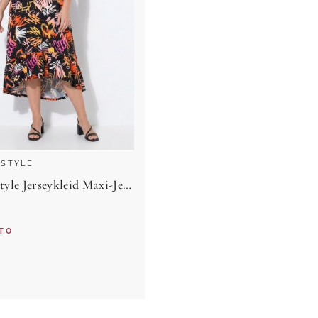
 STYLE
Angel of Style Jerseykleid Maxi-Jerseykleid Graffiti-Muster Flügelärmel
TO