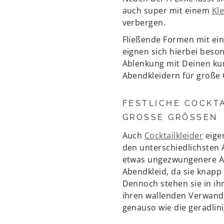
auch super mit einem
Kle
verbergen.
Fließende Formen mit ein
eignen sich hierbei bes
Ablenkung mit Deinen ku
Abendkleidern für große
FESTLICHE COCKTA
GROSSE GRÖSSEN
Auch
Cocktailkleider
eige
den unterschiedlichsten A
etwas ungezwungenere Al
Abendkleid, da sie knapp
Dennoch stehen sie in ih
ihren wallenden Verwandt
genauso wie die geradlin