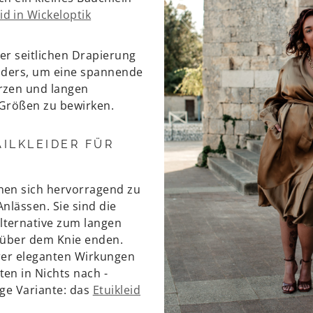
id in Wickeloptik
er seitlichen Drapierung
onders, um eine spannende
rzen und langen
 Größen zu bewirken.
ILKLEIDER FÜR
nen sich hervorragend zu
nlässen. Sie sind die
ternative zum langen
 über dem Knie enden.
rer eleganten Wirkungen
en in Nichts nach -
ige Variante: das
Etuikleid