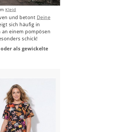
zum
Kleid
rven und betont
Deine
igt sich häufig in
uch an einem pompösen
esonders schick!
 oder als gewickelte