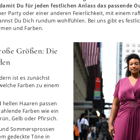
damit Du für jeden festlichen Anlass das passende Out
iner Party oder einer anderen Feierlichkeit, mit einem raf
nnst Du Dich rundum wohlfühlen. Bei uns gibt es festl
ormen und Farben.
große Größen: Die
den
idern ist es zunächst
 welche Farben zu einem
d hellen Haaren passen
trahlende Farben wie ein
Grün, Gelb oder Pfirsich.
n und Sommersprossen
lem gedeckte Töne in