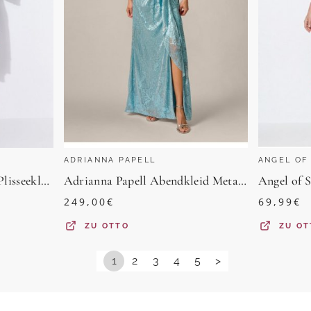
ADRIANNA PAPELL
ANGEL OF
Angel of Style Midikleid Plisseekleid A-Linie Allovermuster Trompetenärmel
Adrianna Papell Abendkleid Metallic Crinkle Mesh Gown Schimmerndes, strukturiertes, ärmelloses Metallic-Kleid
249,00
€
69,99
€
ZU
OTTO
ZU
OT
1
2
3
4
5
>