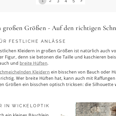
1
2
3
4
5
>
in großen Größen - Auf den richtigen Sch
FÜR FESTLICHE ANLÄSSE
festlichen Kleidern in großen Größen ist natürlich auch v
der Figur, denn sie betonen die Taille und kaschieren bei
Bauch und
breite Hüften
.
schmeichelnden Kleidern
ein bisschen von Bauch oder H
drichtig. Wer breite Hüften hat, kann auch mit Raffungen
ßen Größen ein bisschen optisch tricksen: die Silhouette w
R IN WICKELOPTIK
ich ein kleines Bäuchlein