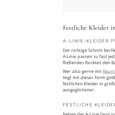
Festliche Kleider 
A-LINIE-KLEIDER 
Der richtige Schnitt bei 
A-Linie passen zu fast je
fließendes Rockteil den 
Wer also gerne mit
figur
liegt mit dieser Form gol
festlichen Kleider in gro
ausgeglichener.
FESTLICHE KLEIDE
Neben der A-Linie lässt s