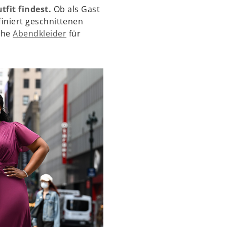
fit findest.
Ob als Gast
finiert geschnittenen
iche
Abendkleider
für