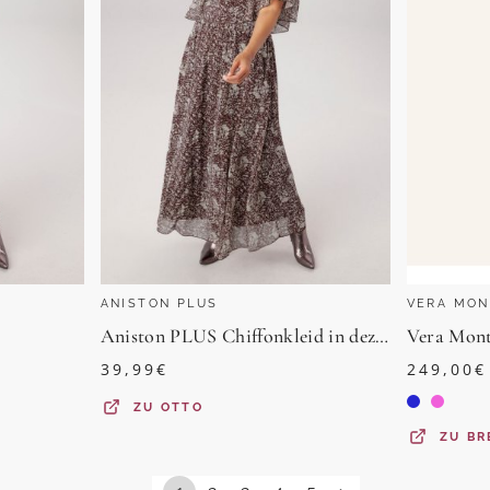
ANISTON PLUS
VERA MON
Aniston PLUS Chiffonkleid in dezentem Dessin - NEUE KOLLEKTION
Vera Mont
39,99
€
249,00
€
ZU
OTTO
ZU
BR