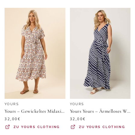
YOURS
YOURS
Yours – Gewickeltes Midaxikleid In Weiß Mit Paisleymuster Size 58-60
Yours Yours – Ärmelloses Wickelkleid In Blau Mit Streifensize 54-56
32,00
€
32,00
€
ZU
YOURS CLOTHING
ZU
YOURS CLOTHING