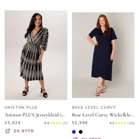
ANISTON PLUS
BASE LEVEL CURVY
Aniston PLUS Jerseykleid in Wickeloptik
Base Level Curvy Wickelkleid Abbie Weich fließende Viskose-Mischqualität
25,02
€
52,99
€
4.3
★
★
★
★
★
(
7
)
4.2
★
★
★
★
★
(
23
)
ZU
OTTO