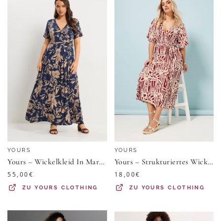
YOURS
YOURS
Yours – Wickelkleid In Marineblau Mit Blumenmuster Size 44
Yours – Strukturiertes Wickelkleid In Rot Mit Abstraktem Muster Size 50-52
55,00
€
18,00
€
ZU
YOURS CLOTHING
ZU
YOURS CLOTHING