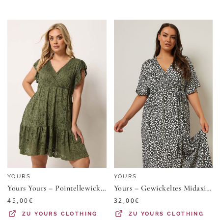
YOURS
YOURS
Yours Yours – Pointellewickelkleid In Khakisize 48
Yours – Gewickeltes Midaxikleid In Schwarz Mit Abstraktem Print Size 54-56
45,00
€
32,00
€
ZU
YOURS CLOTHING
ZU
YOURS CLOTHING