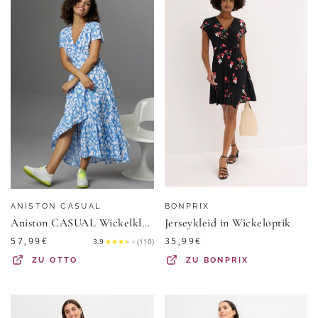
ANISTON CASUAL
BONPRIX
Aniston CASUAL Wickelkleid mit graphischen Blätterdruck
Jerseykleid in Wickeloptik
57,99
€
35,99
€
3.9
★
★
★
★
★
(
110
)
ZU
OTTO
ZU
BONPRIX