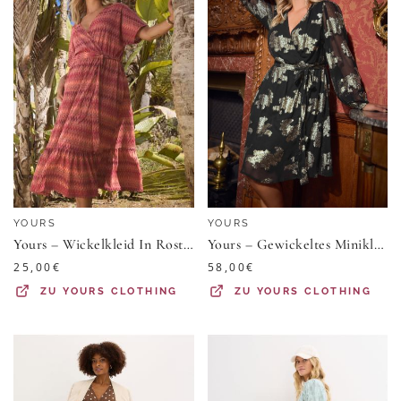
YOURS
YOURS
Yours – Wickelkleid In Rostorange Mit Zickzackmuster Size 42
Yours – Gewickeltes Minikleid In Schwarz Mit Jacquardmuster Und Metallicoptik Size 44
25,00
€
58,00
€
ZU
YOURS CLOTHING
ZU
YOURS CLOTHING