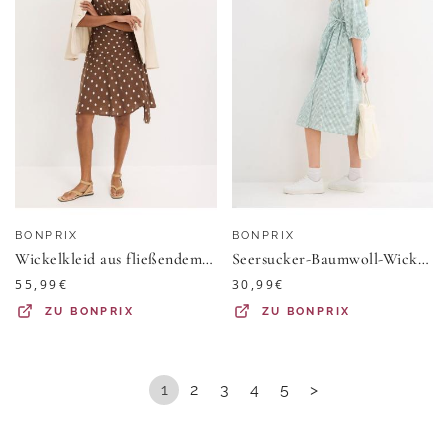
BONPRIX
BONPRIX
Wickelkleid aus fließendem Viskose-Mix
Seersucker-Baumwoll-Wickelkleid aus reiner Baumwolle
55,99
€
30,99
€
ZU
BONPRIX
ZU
BONPRIX
1
2
3
4
5
>