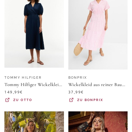
TOMMY HILFIGER
BONPRIX
Tommy Hilfiger Wickelkleid SUMR LINEN WRAP LNG MIDI DRS Leinen, Bindeband
Wickelkleid aus reiner Baumwolle
149,99
€
37,99
€
ZU
OTTO
ZU
BONPRIX