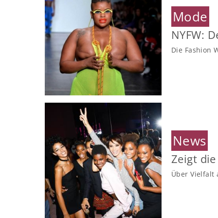
Mode
NYFW: De
Die Fashion 
News
Zeigt di
Über Vielfalt