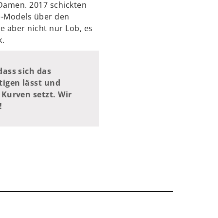
-Damen. 2017 schickten
ze-Models über den
ie aber nicht nur Lob, es
k.
dass sich das
igen lässt und
 Kurven setzt. Wir
!