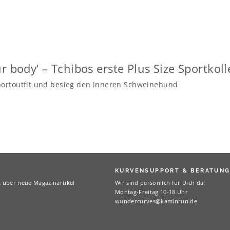
r body‘ – Tchibos erste Plus Size Sportkoll
portoutfit und besieg den inneren Schweinehund
KURVENSUPPORT & BERATUN
t über neue Magazinartikel
Wir sind persönlich für Dich da!
Montag-Freitag 10-18 Uhr
wundercurves@kaminrun.de