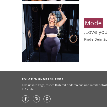
Mode
‚Love you
Finde Dein S
FOLGE WUNDERCURVES
Like unsere Page, tausch Dich mit anderen aus und werde sofor
informiert!