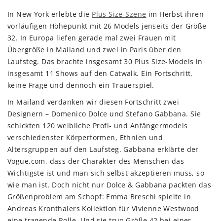
In New York erlebte die
Plus Size-Szene
im Herbst ihren
vorläufigen Höhepunkt mit 26 Models jenseits der Größe
32. In Europa liefen gerade mal zwei Frauen mit
Übergröße in Mailand und zwei in Paris über den
Laufsteg. Das brachte insgesamt 30 Plus Size-Models in
insgesamt 11 Shows auf den Catwalk. Ein Fortschritt,
keine Frage und dennoch ein Trauerspiel.
In Mailand verdanken wir diesen Fortschritt zwei
Designern – Domenico Dolce und Stefano Gabbana. Sie
schickten 120 weibliche Profi- und Anfängermodels
verschiedenster Körperformen, Ethnien und
Altersgruppen auf den Laufsteg. Gabbana erklärte der
Vogue.com, dass der Charakter des Menschen das
Wichtigste ist und man sich selbst akzeptieren muss, so
wie man ist. Doch nicht nur Dolce & Gabbana packten das
Größenproblem am Schopf: Emma Breschi spielte in
Andreas Kronthalers Kollektion für Vivienne Westwood
eine tragende Rolle. Und sie trug Größe 42 bei einer