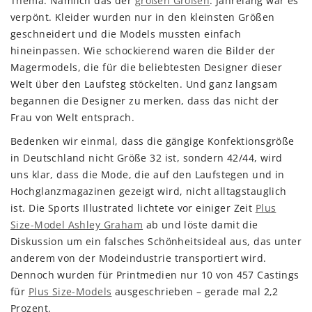
Thema. Nämlich das der
großen Größen
. Jahrelang war es
verpönt. Kleider wurden nur in den kleinsten Größen
geschneidert und die Models mussten einfach
hineinpassen. Wie schockierend waren die Bilder der
Magermodels, die für die beliebtesten Designer dieser
Welt über den Laufsteg stöckelten. Und ganz langsam
begannen die Designer zu merken, dass das nicht der
Frau von Welt entsprach.
Bedenken wir einmal, dass die gängige Konfektionsgröße
in Deutschland nicht Größe 32 ist, sondern 42/44, wird
uns klar, dass die Mode, die auf den Laufstegen und in
Hochglanzmagazinen gezeigt wird, nicht alltagstauglich
ist. Die Sports Illustrated lichtete vor einiger Zeit
Plus
Size-Model Ashley Graham
ab und löste damit die
Diskussion um ein falsches Schönheitsideal aus, das unter
anderem von der Modeindustrie transportiert wird.
Dennoch wurden für Printmedien nur 10 von 457 Castings
für
Plus Size-Models
ausgeschrieben – gerade mal 2,2
Prozent.