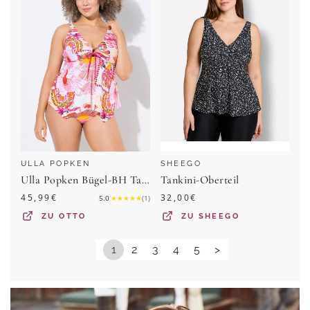
ULLA POPKEN
SHEEGO
Ulla Popken Bügel-BH Tankini Papageien Softcups Träger verstellbar
Tankini-Oberteil
45,99
€
32,00
€
5.0
★
★
★
★
★
(
1
)
ZU
OTTO
ZU
SHEEGO
1
2
3
4
5
>