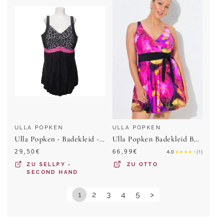
ULLA POPKEN
ULLA POPKEN
Ulla Popken - Badekleid - Damen - Größe: 60 - Schwarz
Ulla Popken Badekleid Badekleid Schleife Softcups Träger verstellbar
29,50
€
66,99
€
4.0
★
★
★
★
★
(
1
)
ZU
SELLPY -
ZU
OTTO
SECOND HAND
1
2
3
4
5
>