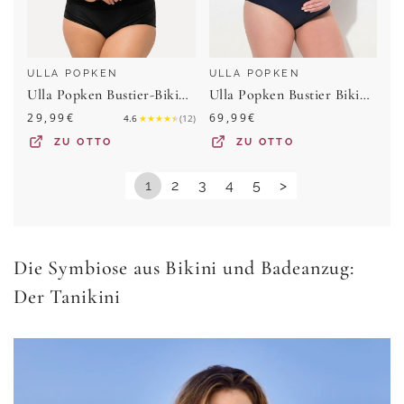
ULLA POPKEN
ULLA POPKEN
Ulla Popken Bustier-Bikini Bikini-Top Drapierung Softcups Träger verstellbar
Ulla Popken Bustier Bikini ohne Softcups breiter Elastikbund Schwangerschaft
29,99
€
69,99
€
4.6
★
★
★
★
★
(
12
)
ZU
OTTO
ZU
OTTO
1
2
3
4
5
>
Die Symbiose aus Bikini und Badeanzug:
Der Tanikini