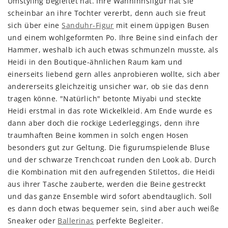
Umstyling begleitet hat. Ihre Wahninnsfigur hat sie
scheinbar an ihre Tochter vererbt, denn auch sie freut
sich über eine
Sanduhr-Figur
mit einem üppigen Busen
und einem wohlgeformten Po. Ihre Beine sind einfach der
Hammer, weshalb ich auch etwas schmunzeln musste, als
Heidi in den Boutique-ähnlichen Raum kam und
einerseits liebend gern alles anprobieren wollte, sich aber
andererseits gleichzeitig unsicher war, ob sie das denn
tragen könne. "Natürlich" betonte Miyabi und steckte
Heidi erstmal in das rote Wickelkleid. Am Ende wurde es
dann aber doch die rockige Lederleggings, denn ihre
traumhaften Beine kommen in solch engen Hosen
besonders gut zur Geltung. Die figurumspielende Bluse
und der schwarze Trenchcoat runden den Look ab. Durch
die Kombination mit den aufregenden Stilettos, die Heidi
aus ihrer Tasche zauberte, werden die Beine gestreckt
und das ganze Ensemble wird sofort abendtauglich. Soll
es dann doch etwas bequemer sein, sind aber auch weiße
Sneaker oder
Ballerinas
perfekte Begleiter.