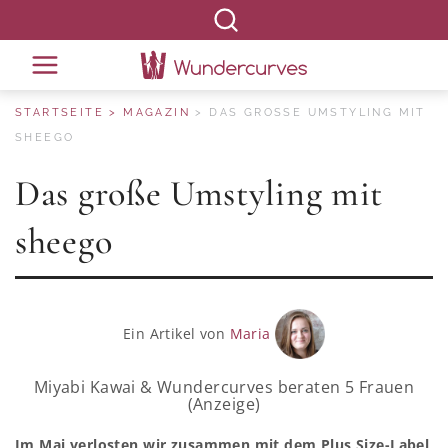
STARTSEITE
MAGAZIN
DAS GROSSE UMSTYLING MIT S
HEEGO
Das große Umstyling mit
sheego
Ein Artikel von
Maria
Miyabi Kawai & Wundercurves beraten 5 Frauen
(Anzeige)
Im Mai
verlosten wir zusammen mit dem Plus Size-Label