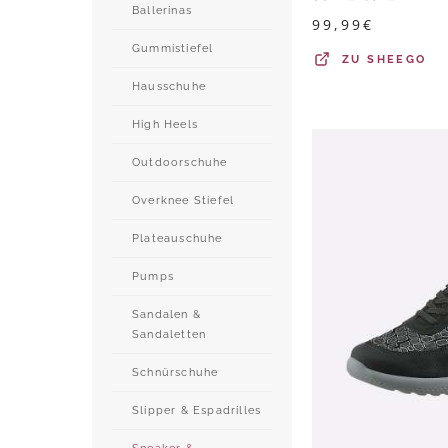
Ballerinas
99,99
€
Gummistiefel
ZU
SHEEGO
Hausschuhe
High Heels
Outdoorschuhe
Overknee Stiefel
Plateauschuhe
Pumps
Sandalen &
Sandaletten
Schnürschuhe
Slipper & Espadrilles