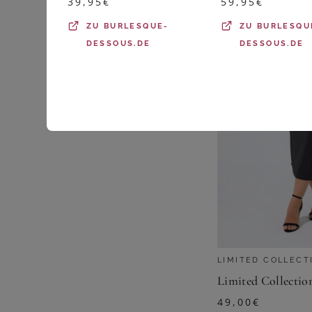
39,95
€
59,95
€
ZU
BURLESQUE-
ZU
BURLESQU
DESSOUS.DE
DESSOUS.DE
LIMITED COLLECT
49,00
€