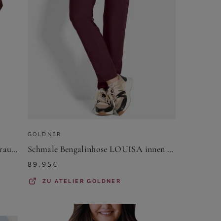
GOLDNER
Triumph - Formender Maxi Slip - Braun S - Triumph Shape Smart - Unterwäsche für Frauen
Schmale Bengalinhose LOUISA innen angeraut - bordeaux - Gr. 38 von Goldner Fashion
89,95
€
ZU
ATELIER GOLDNER