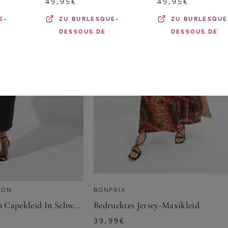
49,95
€
49,95
€
E-
ZU
BURLESQUE-
ZU
BURLESQUE
DESSOUS.DE
DESSOUS.DE
ION
BONPRIX
Limited Collection Capekleid In Schwarz Size 54-56
Bedrucktes Jersey-Maxikleid
39,99
€