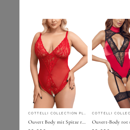
Röcke
Schuhe & Stiefel
Shirts & Tops
Sportbekleidung
Strumpfwaren
SHEEGO
Trachtenmode
A-Linien-Kleid
Umstandsmode
23,90
€
Wäsche & Shapewear
ZU
SHEEGO
COTTELLI COLLECTION PLUS SIZE
COTTELLI COLLE
Ouvert Body mit Spitze rot Plus Size