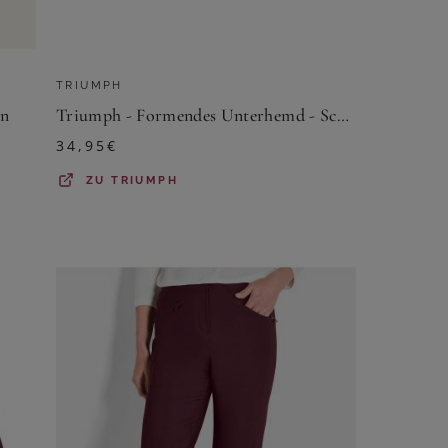
TRIUMPH
un
Triumph - Formendes Unterhemd - Schwarz S - Trendy Sensation (BH Hemd) - Unterwäsche für Frauen
34,95
€
ZU
TRIUMPH