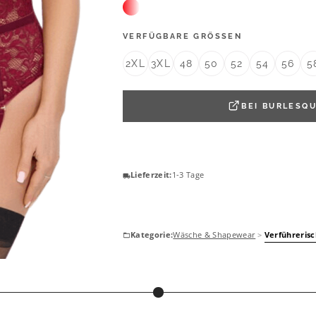
VERFÜGBARE GRÖSSEN
Entdecke unseren neuen Lieblingsfilt
2XL
3XL
48
50
52
54
56
5
NACH FIGURTYP FILTERN
BEI
BURLESQU
Lieferzeit:
1-3 Tage
Kategorie:
Wäsche & Shapewear
>
Verführeris