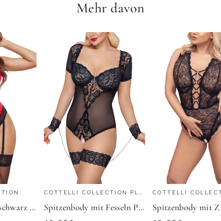
Mehr davon
SHEEGO BY JOE BROWNS
Overall
39,99
€
ZU
SHEEGO
CTION
COTTELLI COLLECTION PLUS SIZE
Ouvert-Body rot schwarz mit Spitze
Spitzenbody mit Fesseln Plus Size