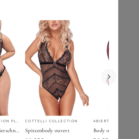
YOURS LONDON
Yours London Oberteil In Orange Mit Drapierten Schultern Size 38
52,00
€
ZU
YOURS CLOTHING
COTTELLI COLLECTION PLUS SIZE
COTTELLI COLLECTION
ABIERTA FINA
Spitzenbody mit Zierschnürung Plus Size
Spitzenbody ouvert