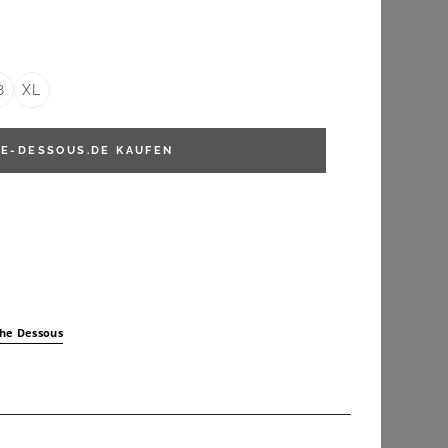
FILTERN
er:
8
XL
E-DESSOUS.DE
KAUFEN
che Dessous