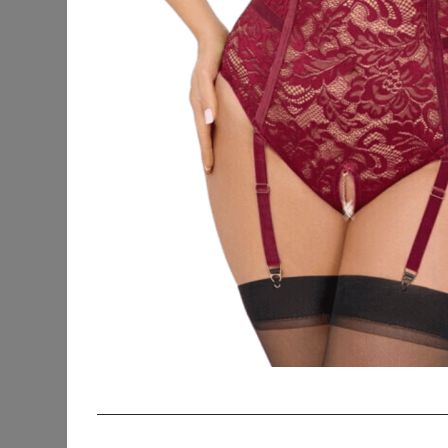
KATEGORIEN
SORTIERUNG
Accessoires
Bademode &
Strandkleidung
Beauty
Blusen & Tuniken
Fanmerchandise
Hosen
Jacken & Mäntel
Jeans
Kleider
Outdoorbekleidung
Pullover & Strick