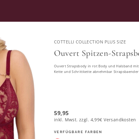
RATUNG
SECOND HAND
COTTELLI COLLECTION PLUS SIZE
Ouvert Spitzen-Strapsbo
Ouvert Strapsbody in rot Body und Halsband mit 
Wundercurves-Shop
Kette und Schrittkette abnehmbar Strapsbaender
59,95
46
48
50
52
54
56
58
inkl. Mwst. zzgl.
4,99€
Versandkosten
VERFÜGBARE FARBEN