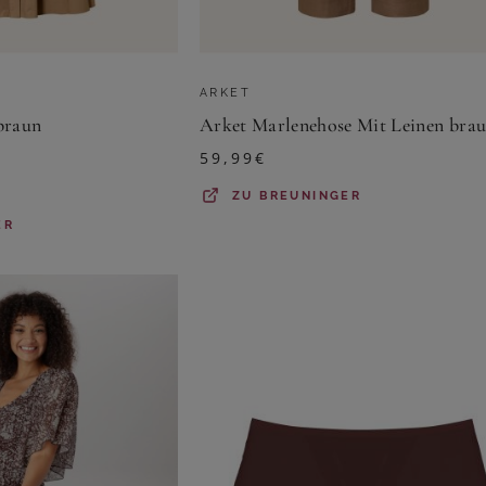
ARKET
braun
Arket Marlenehose Mit Leinen bra
59,99
€
ZU
BREUNINGER
ER