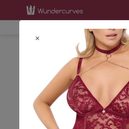
SHOP
INSPIRATION
BE
STARTSEITE
BEKLEIDUNG
42
44
GRÖSSE