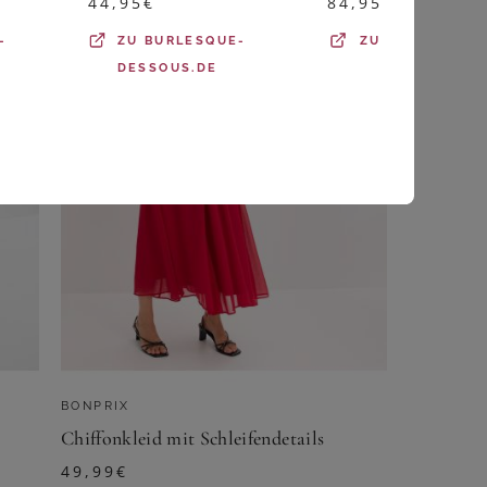
44,95
€
84,95
€
-
ZU
BURLESQUE-
ZU
ORION
DESSOUS.DE
BONPRIX
Chiffonkleid mit Schleifendetails
49,99
€