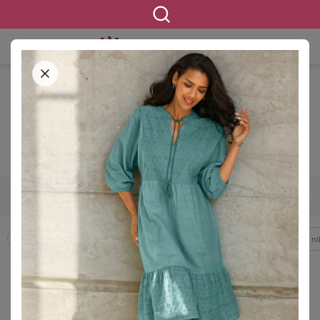
STARTSEITE
BEKLEIDUNG
Wundercurves-Shop
42
44
46
48
50
52
54
GRÖSSE
Accessoires
Bademode & Strandkleidung
Beauty
Blusen & Tuni
FILTERN