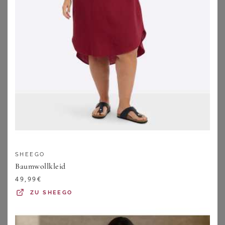
39,00
€
49,00
€
ZU
WITT WEIDEN
ZU
WITT WEIDEN
SHEEGO
Baumwollkleid
49,99
€
ZU
SHEEGO
FANTASY LINGERIE
COTTELLI COLLECTION PLUS SIZE
Strapshemd Schlangenmuster Plus Size
Ouvert Spitzen-Strapsbody in rot Plus Size