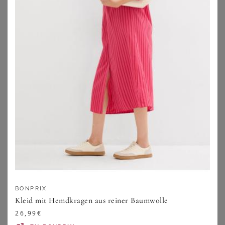
Das erwartet Dich hier:
1. Mode für Mollige im Trend
2. Tipps für große Größen
3. Plus Size online shoppen
4. Vorteile von Wundercurves
1. Mode für Mollige hoch im Trend
Nur wenige Frauen tragen tatsächlich Größe 36 oder S,
der
Durchschnitt deutscher Damen
greift zu
Größe 42
.
BONPRIX
Auch im Plus Size-Bereich tummeln sich zahlreiche
Kleid mit Hemdkragen aus reiner Baumwolle
Fashionistas mit einem feinen Modegespür, die sich in
26,99
€
eine hippe Wear schmeißen und die Welt zu ihrem