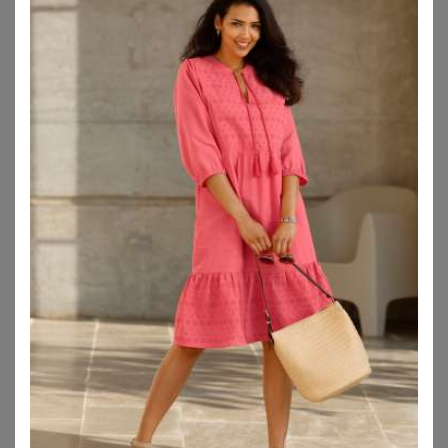
49,95
€
59,95
€
ZU
BURLESQUE-
ZU
BURLESQUE-
DESSOUS.DE
DESSOUS.DE
BONPRIX
BONPRIX
Strickkleid aus Viskose-Mix
Jerseykleid aus Bio-Baumwolle