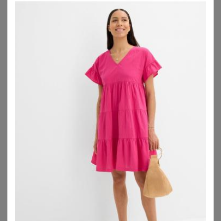
ZU
SHEEGO
ZU
SHEEGO
LIMITED COLLECTION
LIMITED COLLECTION
Limited Collection Limited Collection – Bikinioberteil In Rot Mit Streifensize 44
Limited Collection – Schwarzes Strandkleid Mit Quasten Size 50-52
40,00
€
25,00
€
ZU
YOURS CLOTHING
ZU
YOURS CLOTHING