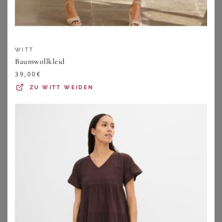
21,99
€
26,99
€
ZU
BONPRIX
ZU
BONPRIX
WITT
Baumwollkleid
39,00
€
ZU
WITT WEIDEN
BASLER
EMILIA LAY
Knöchellange Hose BASLER schwarz
Jersey-Kleid Rundhals-­Ausschnitt Emilia Lay grün
99,95
€
39,95
€