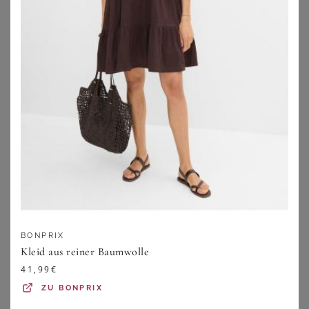
ZU
PETER HAHN
ZU
PETER HAHN
BONPRIX
Kleid aus reiner Baumwolle
SHEEGO
SHEEGO
41,99
€
Badekleid
Jacke
ZU
BONPRIX
49,99
€
29,99
€