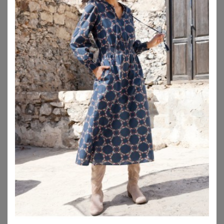
YOURS LONDON
LIMITED COLLECTION
Yours London Oberteil In Orange Mit Drapierten Schultern Size 38
Limited Collection Capekleid In Schwarz Size 54-56
52,00
€
49,00
€
ZU
YOURS CLOTHING
ZU
YOURS CLOTHING