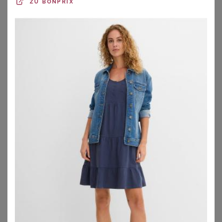
ZU
BONPRIX
Laufsteg machen wollen. Das
Selbstbewusstsein
der
Damen, die tolle Curvy-Kleider und ausgefallene Mode für
Mollige tragen, steigt – keine Frau muss nicht mehr in
unförmigen und unmodischen Kleidungsstücken aus dem
Haus gehen.
Viele Marken haben sich komplett auf Mode in großen
Größen spezialisiert
und nicht wenige Labels bieten
zumindest eine Kollektion für größere Größen in ihrem
Sortiment an und bringen jede Saison neue Prachtstücke
auf den Markt, die sich absolut sehen lassen können.
Aber nicht nur in Sachen
aktuelle Fashion-Trends
setzt
Du hier auf echte Lieblingsstücke, auch hinsichtlich der
Qualität bist Du bei den aktuellen Erfolgslabels gut
beraten. Sowohl bei den Materialien als auch bei der
Verarbeitung ist alles auf
Hochwertigkeit und
Langlebigkeit
gemünzt.
Die Schnitte für Mode für Mollige
unterstreichen die
femininen Kurven
und wissen bei Bedarf auch gut mal