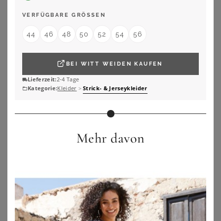
SHEEGO
SHEEGO BY JOE BROWNS
VERFÜGBARE GRÖSSEN
A-Linien-Kleid
Overall
44
46
48
50
52
54
56
23,90
€
39,99
€
ZU
SHEEGO
ZU
SHEEGO
BEI
WITT WEIDEN
KAUFEN
Lieferzeit:
2-4 Tage
Kategorie:
Kleider
>
Strick- & Jerseykleider
Mehr davon