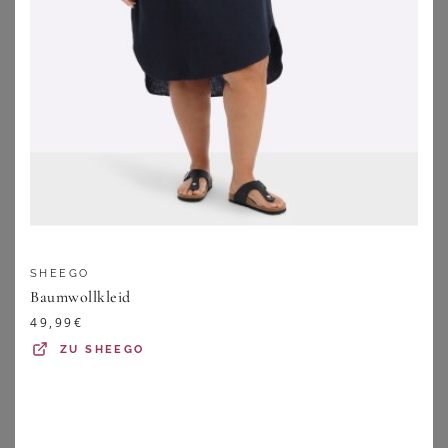
Elena Miro Kleid braun
Arket Marlenehose Mit Leinen braun
169,99
€
59,99
€
ZU
BREUNINGER
ZU
BREUNINGER
SHEEGO
Baumwollkleid
49,99
€
ZU
SHEEGO