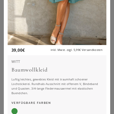
Entdecke unseren neuen Lieblingsfilter:
NACH FIGURTYP FILTERN
39,00
€
inkl. Mwst. zzgl.
5,99€
Versandkosten
WITT
Baumwollkleid
Luftig leichtes, gewebtes Kleid mit traumhaft schoener
Lochstickerei. Rundhals-Ausschnitt mit offenem V, Bindeband
und Quasten. 3/4-lange Fledermausaermel mit elastischen
Buendchen.
VERFÜGBARE FARBEN