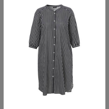
TRIUMPH
ANISTON PLUS
Triumph - Formendes Unterhemd - Schwarz S - Trendy Sensation (BH Hemd) - Unterwäsche für Frauen
Chiffonkleid
34,95
€
39,99
€
ZU
TRIUMPH
ZU
SHEEGO
TRIUMPH
GOLDNER