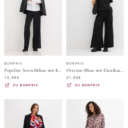
BONPRIX
BONPRIX
Popeline Stretchbluse mit Kelchkragen und leichter Transparenz
Oversize-Bluse mit Elastiksaum
10,99
€
21,99
€
ZU
BONPRIX
ZU
BONPRIX