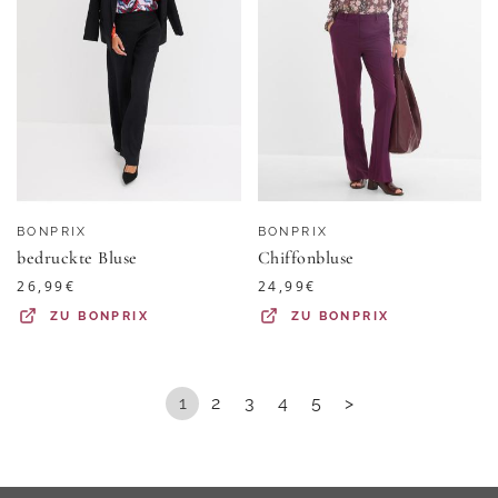
BONPRIX
BONPRIX
bedruckte Bluse
Chiffonbluse
26,99
€
24,99
€
ZU
BONPRIX
ZU
BONPRIX
1
2
3
4
5
>