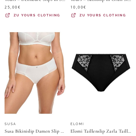
25,00
€
10,00
€
ZU
YOURS CLOTHING
ZU
YOURS CLOTHING
SUSA
ELOMI
Susa Bikinislip Damen Slip Lagos (Stück, 1-St) Zwickel
Elomi Taillenslip Zarla Taillenslip mit hohem Bein