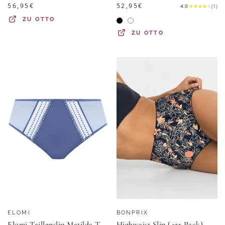
56,95
€
52,95
€
4.0
★
★
★
★
★
(
1
)
ZU
OTTO
ZU
OTTO
ELOMI
BONPRIX
Elomi Taillenslip Matilda Taillenslip
Highwaist Slip (4er Pack)