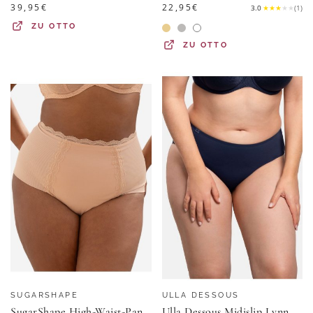
39,95
€
22,95
€
3.0
★
★
★
★
★
(
1
)
ZU
OTTO
ZU
OTTO
SUGARSHAPE
ULLA DESSOUS
SugarShape High-Waist-Panty CLARA (1-St)
Ulla Dessous Midislip Lynn (1-St) Slip - Hoher Tragekomfort, Schlicht und funktionell