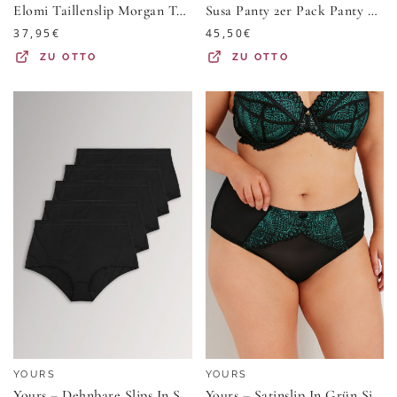
Elomi Taillenslip Morgan Taillenslip mit hohem Bein
Susa Panty 2er Pack Panty Wiesn Zauber (Packung, 2-St) mit Stickerei im zarten Blumenmuster, B- mit Zierschleife
37,95
€
45,50
€
ZU
OTTO
ZU
OTTO
YOURS
YOURS
Yours – Dehnbare Slips In Schwarz, 5Erset Size 46-48
Yours – Satinslip In Grün Size 58-60