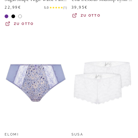
22,99
€
39,95
€
5.0
★
★
★
★
★
(
1
)
ZU
OTTO
ZU
OTTO
ELOMI
SUSA