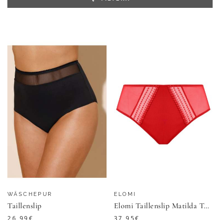
WÄSCHEPUR
ELOMI
Taillenslip
Elomi Taillenslip Matilda Taillenslip
26,99
€
37,95
€