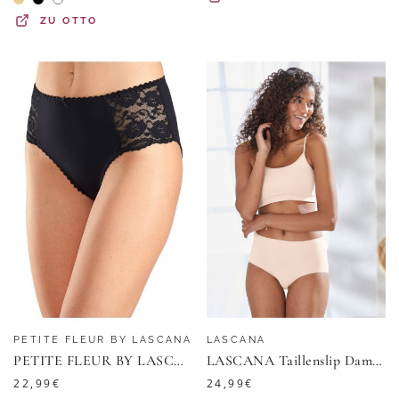
ZU
OTTO
PETITE FLEUR BY LASCANA
LASCANA
PETITE FLEUR BY LASCANA Hüftslip Damen rot, schwarz, weiß Gr.48/50
LASCANA Taillenslip Damen champagner, nougat, beige, schwarz Gr.48/50
22,99
€
24,99
€