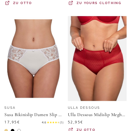
ZU
OTTO
ZU
YOURS CLOTHING
SUSA
ULLA DESSOUS
Susa Bikinislip Damen Slip Latina (Stück, 1-St)
Ulla Dessous Midislip Meghan (1-St) Slip - Formender PowerLace Tüll, Nahtloser Beinabschluss
17,95
€
52,95
€
4.6
★
★
★
★
★
(
5
)
ZU
OTTO