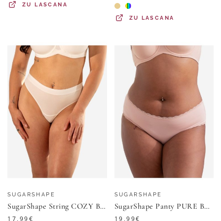
ZU
LASCANA
ZU
LASCANA
SUGARSHAPE
SUGARSHAPE
SugarShape String COZY BASIC (1-St)
SugarShape Panty PURE BASIC (1-St)
17,99
€
19,99
€