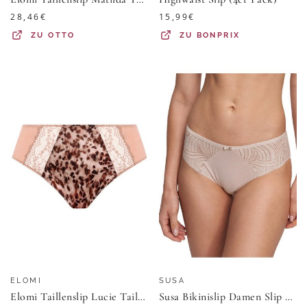
28,46
€
15,99
€
ZU
OTTO
ZU
BONPRIX
ELOMI
SUSA
Elomi Taillenslip Lucie Taillenslip mit hohem Bein
Susa Bikinislip Damen Slip Nizza (Stück, 1-St)