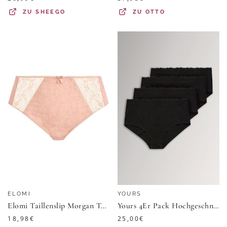
ZU
SHEEGO
ZU
OTTO
ELOMI
YOURS
Elomi Taillenslip Morgan Taillenslip
Yours 4Er Pack Hochgeschnittene Baumwollslips Mit Spitze Schwarzsize 66-68
18,98
€
25,00
€