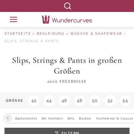
STARTSEITE
BEKLEIDUNG
WÄSCHE & SHAPEWEAR
SLIPS, STRINGS & PANTS
Slips, Strings & Pants in großen
Größen
4020 ERGEBNISSE
42
44
46
48
50
52
54
GRÖSSE
Bademäntel
BH Hemden
BHs
Bodies
Homewear & Casual
FILTERN