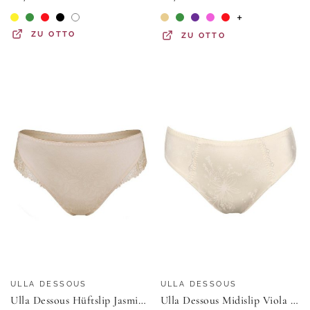
+
ZU
OTTO
ZU
OTTO
ULLA DESSOUS
ULLA DESSOUS
Ulla Dessous Hüftslip Jasmin (1-St) Slip - Feinste Mikrofaser kombiniert mit filigraner Stickerei
Ulla Dessous Midislip Viola (1-St) Slip - Blickdicht - Slip aus formender Microfaser in edlem Blütenprint