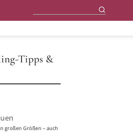
ling-Tipps &
auen
in großen Größen – auch