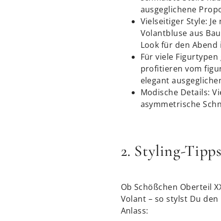
ausgeglichene Prop
Vielseitiger Style: J
Volantbluse aus Bau
Look für den Abend i
Für viele Figurtype
profitieren vom fig
elegant ausgegliche
Modische Details: V
asymmetrische Schni
2. Styling-Tipp
Ob Schößchen Oberteil XX
Volant – so stylst Du de
Anlass: