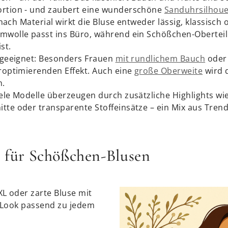
ortion - und zaubert eine wunderschöne
Sanduhrsilhoue
e nach Material wirkt die Bluse entweder lässig, klassisc
mwolle passt ins Büro, während ein Schößchen-Oberteil 
st.
n geeignet: Besonders Frauen
mit rundlichem Bauch
oder 
uroptimierenden Effekt. Auch eine
große Oberweite
wird 
n.
iele Modelle überzeugen durch zusätzliche Highlights wi
tte oder transparente Stoffeinsätze – ein Mix aus Trend
s für Schößchen-Blusen
L oder zarte Bluse mit
n Look passend zu jedem