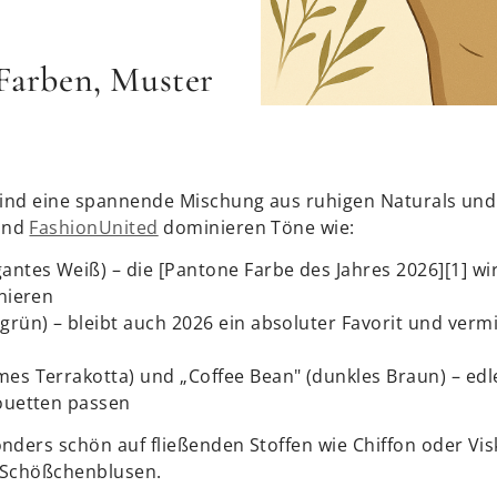
 Farben, Muster
 sind eine spannende Mischung aus ruhigen Naturals un
nd
FashionUnited
dominieren Töne wie:
antes Weiß) – die [Pantone Farbe des Jahres 2026][1] wirkt
inieren
grün) – bleibt auch 2026 ein absoluter Favorit und verm
mes Terrakotta) und „Coffee Bean" (dunkles Braun) – edl
houetten passen
nders schön auf fließenden Stoffen wie Chiffon oder V
 Schößchenblusen.