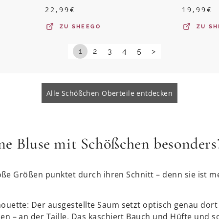
22,99
€
19,99
€
ZU
SHEEGO
ZU
SH
1
2
3
4
5
>
Alle Schößchen Oberteile entdecken
ine Bluse mit Schößchen besonders
ße Größen punktet durch ihren Schnitt – denn sie ist m
ouette: Der ausgestellte Saum setzt optisch genau dort 
en – an der Taille. Das kaschiert Bauch und Hüfte und so