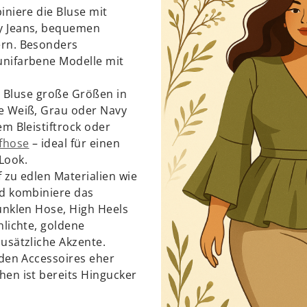
iniere die Bluse mit
y Jeans, bequemen
ern. Besonders
nifarbene Modelle mit
te Bluse große Größen in
e Weiß, Grau oder Navy
em Bleistiftrock oder
ffhose
– ideal für einen
Look.
 zu edlen Materialien wie
nd kombiniere das
unklen Hose, High Heels
hlichte, goldene
usätzliche Akzente.
 den Accessoires eher
hen ist bereits Hingucker