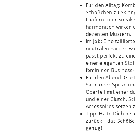
Für den Alltag: Komb
Schößchen zu Skinn
Loafern oder Sneak
harmonisch wirken u
dezenten Mustern.
Im Job: Eine taillier
neutralen Farben wi
passt perfekt zu ein
einer eleganten
Sto
femininen Business-
Für den Abend: Greif
Satin oder Spitze u
Oberteil mit einer d
und einer Clutch. Sc
Accessoires setzen z
Tipp: Halte Dich bei
zurück – das Schößc
genug!