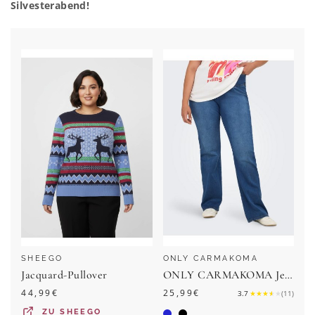
Silvesterabend!
SHEEGO
ONLY CARMAKOMA
Jacquard-Pullover
ONLY CARMAKOMA Jeansleggings CARROYAL MID WAIST FLARED LEGGING
44,99
€
25,99
€
3.7
★
★
★
★
★
(
11
)
ZU
SHEEGO