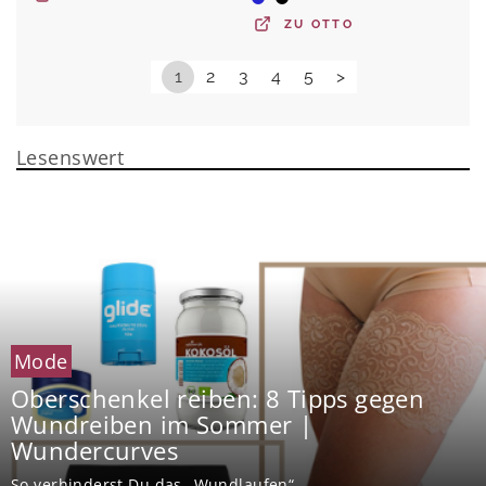
ZU
OTTO
1
2
3
4
5
>
Lesenswert
Mode
Oberschenkel reiben: 8 Tipps gegen
Wundreiben im Sommer |
Wundercurves
So verhinderst Du das „Wundlaufen“