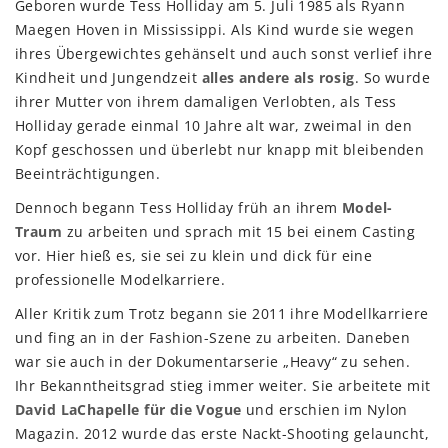
Geboren wurde Tess Holliday am 5. Juli 1985 als Ryann
Maegen Hoven in Mississippi. Als Kind wurde sie wegen
ihres Übergewichtes gehänselt und auch sonst verlief ihre
Kindheit und Jungendzeit
alles andere als rosig
. So wurde
ihrer Mutter von ihrem damaligen Verlobten, als Tess
Holliday gerade einmal 10 Jahre alt war, zweimal in den
Kopf geschossen und überlebt nur knapp mit bleibenden
Beeinträchtigungen.
Dennoch begann Tess Holliday früh an ihrem
Model-
Traum
zu arbeiten und sprach mit 15 bei einem Casting
vor. Hier hieß es, sie sei zu klein und dick für eine
professionelle Modelkarriere.
Aller Kritik zum Trotz begann sie 2011 ihre Modellkarriere
und fing an in der Fashion-Szene zu arbeiten. Daneben
war sie auch in der Dokumentarserie „Heavy“ zu sehen.
Ihr Bekanntheitsgrad stieg immer weiter. Sie arbeitete mit
David LaChapelle für die Vogue
und erschien im Nylon
Magazin. 2012 wurde das erste Nackt-Shooting gelauncht,