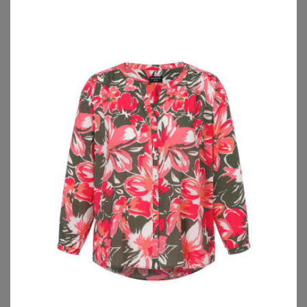
TRIUMPH
ANISTON PLUS
Triumph - Formendes Unterhemd - Schwarz S - Trendy Sensation (BH Hemd) - Unterwäsche für Frauen
Chiffonkleid
34,95
€
39,99
€
ZU
TRIUMPH
ZU
SHEEGO
TRIUMPH
GOLDNER