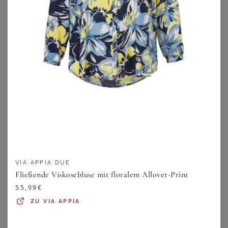
Elena Miro Kleid braun
Arket Marlenehose Mit Leinen braun
169,99
€
59,99
€
ZU
BREUNINGER
ZU
BREUNINGER
VIA APPIA DUE
Fließende Viskosebluse mit floralem Allover-Print
55,99
€
ZU
VIA APPIA