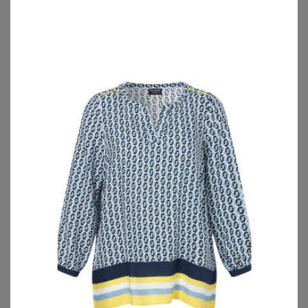
49,95
€
59,95
€
ZU
BURLESQUE-
ZU
BURLESQUE-
DESSOUS.DE
DESSOUS.DE
BONPRIX
BONPRIX
Strickkleid aus Viskose-Mix
Jerseykleid aus Bio-Baumwolle