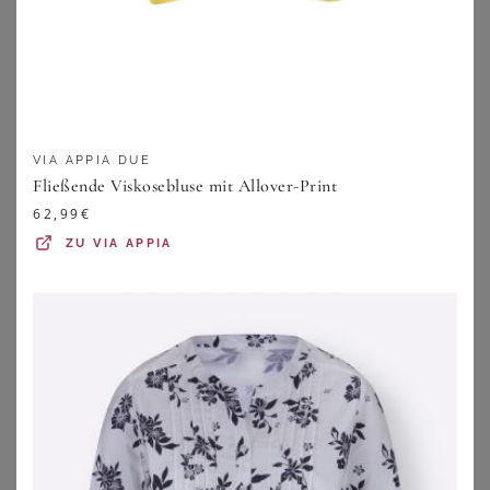
21,99
€
26,99
€
ZU
BONPRIX
ZU
BONPRIX
VIA APPIA DUE
Fließende Viskosebluse mit Allover-Print
62,99
€
ZU
VIA APPIA
BASLER
EMILIA LAY
Knöchellange Hose BASLER schwarz
Jersey-Kleid Rundhals-­Ausschnitt Emilia Lay grün
99,95
€
39,95
€