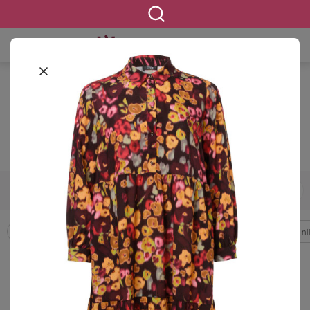
STARTSEITE
BEKLEIDUNG
Wundercurves-Shop
42
44
46
48
50
52
54
GRÖSSE
Accessoires
Bademode & Strandkleidung
Beauty
Blusen & Tuni
FILTERN