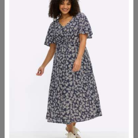
YOURS LONDON
LIMITED COLLECTION
Yours London Oberteil In Orange Mit Drapierten Schultern Size 38
Limited Collection Capekleid In Schwarz Size 54-56
52,00
€
49,00
€
ZU
YOURS CLOTHING
ZU
YOURS CLOTHING