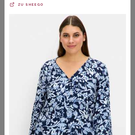
ZU
SHEEGO
ZU
SHEEGO
ZU
SHEEGO
LIMITED COLLECTION
LIMITED COLLECTION
Limited Collection Limited Collection – Bikinioberteil In Rot Mit Streifensize 44
Limited Collection – Schwarzes Strandkleid Mit Quasten Size 50-52
40,00
€
25,00
€
ZU
YOURS CLOTHING
ZU
YOURS CLOTHING