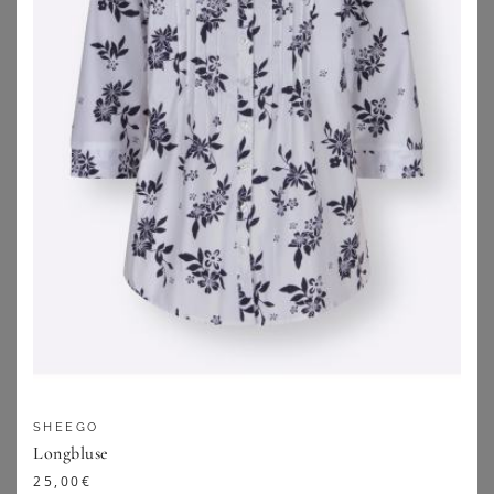
ZU
PETER HAHN
ZU
PETER HAHN
SHEEGO
SHEEGO
SHEEGO
Badekleid
Jacke
Longbluse
49,99
€
29,99
€
25,00
€