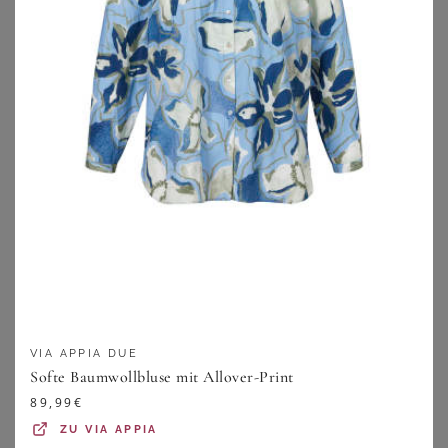
39,00
€
49,00
€
ZU
WITT WEIDEN
ZU
WITT WEIDEN
VIA APPIA DUE
Softe Baumwollbluse mit Allover-Print
89,99
€
FANTASY LINGERIE
COTTELLI COLLECTION PLUS SIZE
Strapshemd Schlangenmuster Plus Size
Ouvert Spitzen-Strapsbody in rot Plus Size
ZU
VIA APPIA