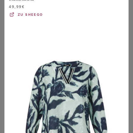
Laufsteg machen wollen. Das
Selbstbewusstsein
der
49,99
€
Damen, die tolle Curvy-Kleider und ausgefallene Mode für
ZU
SHEEGO
Mollige tragen, steigt – keine Frau muss nicht mehr in
unförmigen und unmodischen Kleidungsstücken aus dem
Haus gehen.
Viele Marken haben sich komplett auf Mode in großen
Größen spezialisiert
und nicht wenige Labels bieten
zumindest eine Kollektion für größere Größen in ihrem
Sortiment an und bringen jede Saison neue Prachtstücke
auf den Markt, die sich absolut sehen lassen können.
Aber nicht nur in Sachen
aktuelle Fashion-Trends
setzt
Du hier auf echte Lieblingsstücke, auch hinsichtlich der
Qualität bist Du bei den aktuellen Erfolgslabels gut
beraten. Sowohl bei den Materialien als auch bei der
Verarbeitung ist alles auf
Hochwertigkeit und
Langlebigkeit
gemünzt.
Die Schnitte für Mode für Mollige
unterstreichen die
femininen Kurven
und wissen bei Bedarf auch gut mal