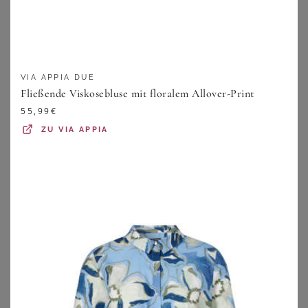
Triumph - Formender Maxi Slip - Braun S - Triumph Shape Smart - Unterwäsche für Frauen
Schmale Bengalinhose LOUISA innen angeraut - bordeaux - Gr. 38 von Goldner Fashion
37,95
€
89,95
€
ZU
TRIUMPH
ZU
ATELIER GOLDNER
VIA APPIA DUE
Fließende Viskosebluse mit floralem Allover-Print
55,99
€
ZU
VIA APPIA
WITT
WITT
Baumwollkleid
Hosenanzug