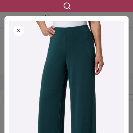
STARTSEITE
BEKLEIDUNG
Wundercurves-Shop
42
44
46
48
50
52
54
GRÖSSE
Accessoires
Bademode & Strandkleidung
Beauty
Blusen & Tuni
FILTERN