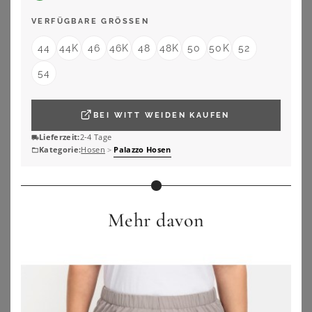
SHEEGO
SHEEGO BY JOE BROWNS
VERFÜGBARE GRÖSSEN
A-Linien-Kleid
Overall
44
44K
46
46K
48
48K
50
50K
52
23,90
€
39,99
€
54
ZU
SHEEGO
ZU
SHEEGO
BEI
WITT WEIDEN
KAUFEN
Lieferzeit:
2-4 Tage
Kategorie:
Hosen
>
Palazzo Hosen
Mehr davon