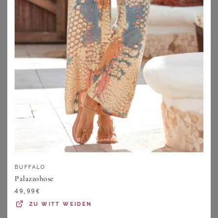
39,00
€
49,00
€
ZU
WITT WEIDEN
ZU
WITT WEIDEN
BUFFALO
Palazzohose
49,99
€
FANTASY LINGERIE
COTTELLI COLLECTION PLUS SIZE
ZU
WITT WEIDEN
Strapshemd Schlangenmuster Plus Size
Ouvert Spitzen-Strapsbody in rot Plus Size