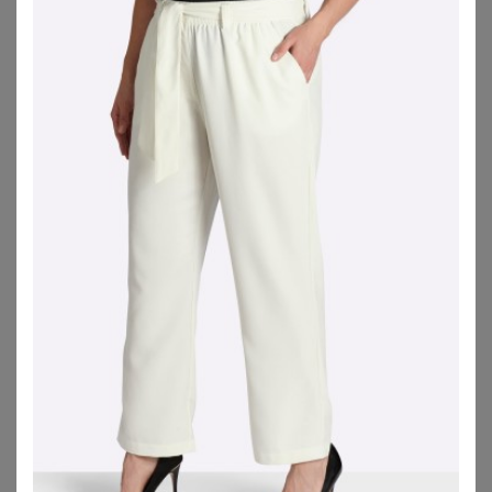
TRIUMPH
ANISTON PLUS
Triumph - Formendes Unterhemd - Schwarz S - Trendy Sensation (BH Hemd) - Unterwäsche für Frauen
Chiffonkleid
34,95
€
39,99
€
ZU
TRIUMPH
ZU
SHEEGO
TRIUMPH
GOLDNER