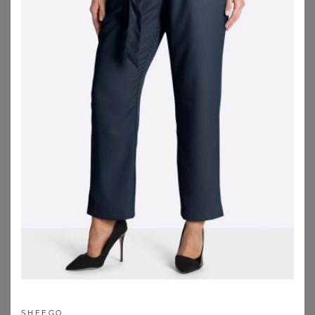
Applikationen hier und da ebenso wie allover als
Glanz- oder Schimmer-Finish auf der Oberfläche
eines Kleides oder Tops.
All-White-Trend:
Helle Farben und vor allem Weiß
stehen wieder ganz vorne. Und ja: Das steht auch
kurvigen Damen ganz hervorragend. Am besten
kombiniert mit starken Details (Puffärmel oder
ausgestellte Hosenbeine) und Accessoires, um das
Outfit wunderbar aufzulockern.
Lack und Leder:
Verrucht und sexy sind Outfits mit
schwarzen und glänzenden Oberflächen im
Lacklederdesign. Elegant kombiniert oder als Disco-
Outfit – das geht einfach immer.
Allover Jeans-Looks:
Denim von Kopf bis Fuß steht
momentan hoch im Kurs und bringt die neue
Lässigkeit in den langweiligen Alltag.
Statement Streifen:
Auch gestreift darf Frau wieder
SHEEGO