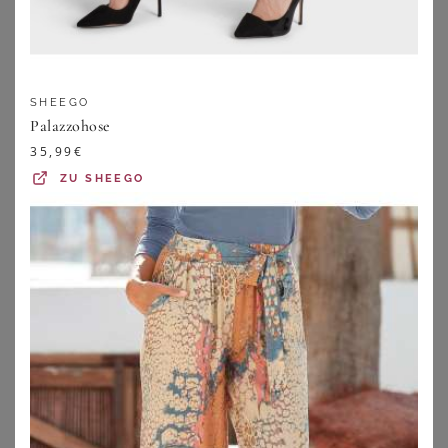
Triumph - Formender Maxi Slip - Braun S - Triumph Shape Smart - Unterwäsche für Frauen
Schmale Bengalinhose LOUISA innen angeraut - bordeaux - Gr. 38 von Goldner Fashion
37,95
€
89,95
€
ZU
TRIUMPH
ZU
ATELIER GOLDNER
SHEEGO
Palazzohose
35,99
€
ZU
SHEEGO
WITT
WITT
Baumwollkleid
Hosenanzug