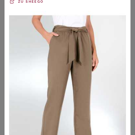
ZU
SHEEGO
ZU
SHEEGO
ZU
SHEEGO
LIMITED COLLECTION
LIMITED COLLECTION
Limited Collection Limited Collection – Bikinioberteil In Rot Mit Streifensize 44
Limited Collection – Schwarzes Strandkleid Mit Quasten Size 50-52
40,00
€
25,00
€
ZU
YOURS CLOTHING
ZU
YOURS CLOTHING