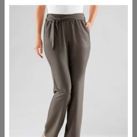
49,95
€
59,95
€
ZU
BURLESQUE-
ZU
BURLESQUE-
DESSOUS.DE
DESSOUS.DE
BONPRIX
BONPRIX
Strickkleid aus Viskose-Mix
Jerseykleid aus Bio-Baumwolle