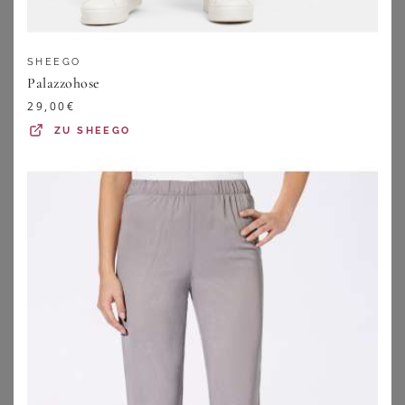
BONPRIX
BONPRIX
Bedrucktes Jersey-Maxikleid
Chiffonkleid mit Schleifendetails
39,99
€
49,99
€
SHEEGO
ZU
BONPRIX
ZU
BONPRIX
Palazzohose
29,00
€
ZU
SHEEGO
ELENA MIRO
ARKET