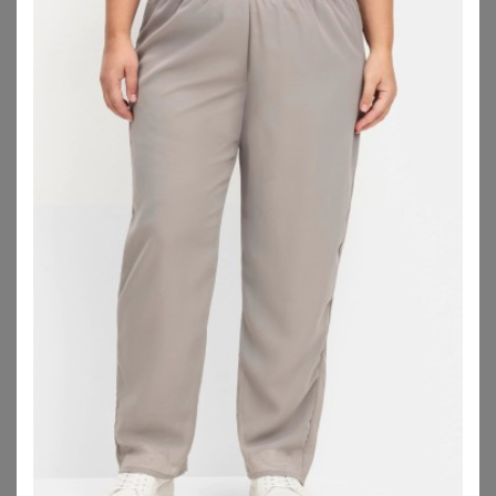
YOURS LONDON
LIMITED COLLECTION
Yours London Oberteil In Orange Mit Drapierten Schultern Size 38
Limited Collection Capekleid In Schwarz Size 54-56
52,00
€
49,00
€
ZU
YOURS CLOTHING
ZU
YOURS CLOTHING