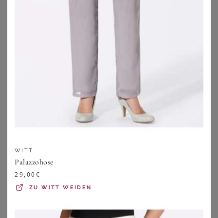
Elena Miro Kleid braun
Arket Marlenehose Mit Leinen braun
169,99
€
59,99
€
ZU
BREUNINGER
ZU
BREUNINGER
WITT
Palazzohose
29,00
€
ZU
WITT WEIDEN