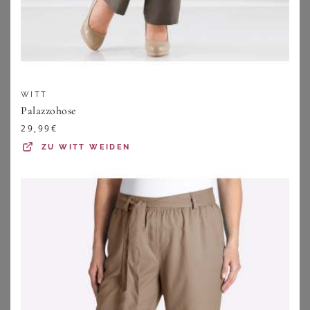
21,99
€
26,99
€
ZU
BONPRIX
ZU
BONPRIX
WITT
Palazzohose
29,99
€
ZU
WITT WEIDEN
BASLER
EMILIA LAY
Knöchellange Hose BASLER schwarz
Jersey-Kleid Rundhals-­Ausschnitt Emilia Lay grün
99,95
€
39,95
€