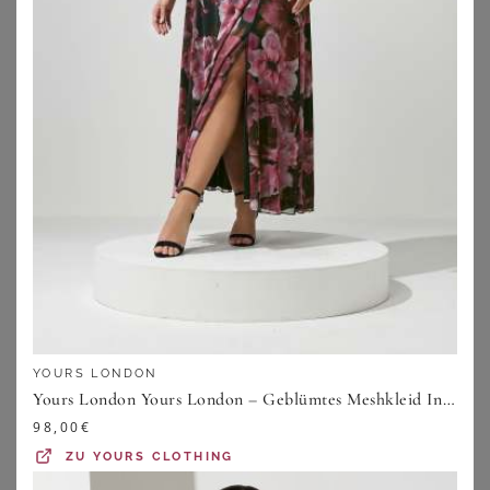
ANISTON PLUS
STUDIO UNTOLD
Meshkleid
Studio Untold Jerseykleid Midikleid oversized Jersey Strukturringel ärmellos
59,99
€
49,99
€
ZU
SHEEGO
ZU
OTTO
YOURS LONDON
Yours London Yours London – Geblümtes Meshkleid In Burgunderrot Mit Abstraktem Mustersize 38
98,00
€
ZU
YOURS CLOTHING