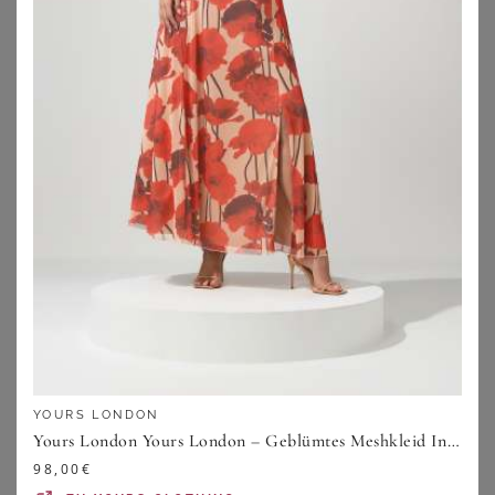
Größen für verschiedene Anlässe: Von den legeren
Sommerkleidern, über Kleider für elegante
Sommerpartys, bis hin zu Kleidern, die schick genug sind,
um sie auf einer Hochzeit oder der ein oder anderen
Abendveranstaltung vorzuführen. Wenn Du übrigens mal
besonders schicke Kleider brauchst, schau auch mal bei
unseren
Abendkleidern in großen Größen
oder unseren
festlichen Kleidern
vorbei.
Im Sommer gehören Maxikleider einfach in jeden
Kleiderschrank. Oft werden luftige Stoffe verarbeitet und
der lange Schnitt macht sich sehr gut für verschiedenste
Gelegenheiten. Maxikleider kommen oft farbenfroh und
gemustert daher und machen so Lust auf Sommer und
Wärme – perfekt auch als
Strandkleid
. Wenn Du Dich
besonders für Sommerkleider interessierst, kannst Du
YOURS LONDON
übrigens auch mal in unserer Kategorie für
Yours London Yours London – Geblümtes Meshkleid In Naturbraun Mit Abstraktem Mustersize 44
Sommerkleider in großen Größen
vorbeischauen.
98,00
€
Inspiration findest Du auch in unseren Magazin-Artikeln