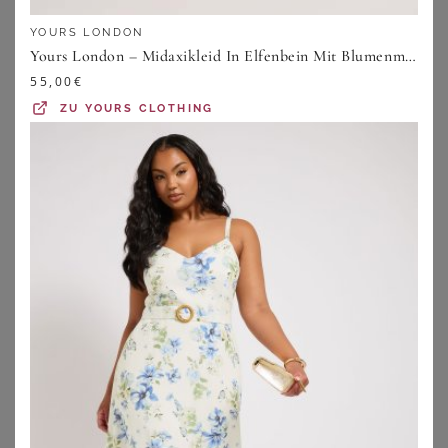
YOURS LONDON
Yours London – Midaxikleid In Elfenbein Mit Blumenmuster In Leinenoptik Size 46
55,00
€
ZU
YOURS CLOTHING
YOURS
YOURS
Yours Midikleid In Khakigrün Mit Blumenmuster Size 42
Yours Yours – Midikleid In Khaki Mit Schlüssellochausschnitt Size 44
49,00
€
40,00
€
ZU
YOURS CLOTHING
ZU
YOURS CLOTHING