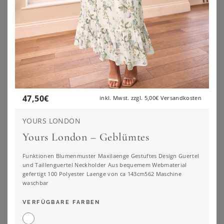
47,50
€
inkl. Mwst. zzgl.
5,00€
Versandkosten
YOURS LONDON
Yours London – Geblümtes
Funktionen Blumenmuster Maxilaenge Gestuftes Design Guertel
und Taillenguertel Neckholder Aus bequemem Webmaterial
SHEEGO BY JOE BROWNS
SHEEGO BY JOE BROWNS
gefertigt 100 Polyester Laenge von ca 143cm562 Maschine
Maxikleid
Wickelkleid
waschbar
89,99
€
89,99
€
VERFÜGBARE FARBEN
ZU
SHEEGO
ZU
SHEEGO