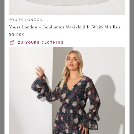
YOURS LONDON
Yours London – Geblümtes Maxikleid In Weiß Mit Rüschen Size 42
55,00
€
ZU
YOURS CLOTHING
WITT
WITT
Druckkleid
Druckkleid
59,99
€
59,99
€
ZU
WITT WEIDEN
ZU
WITT WEIDEN