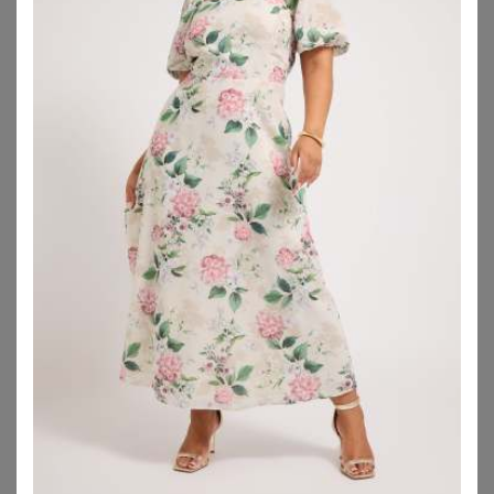
ANISTON PLUS
ANISTON PLUS
Aniston PLUS Sommerkleid aus elastischer Jersey-Qualität
Aniston PLUS Maxikleid in Wickeloptik
20,77
€
19,22
€
4.6
★
★
★
★
★
(
12
)
ZU
OTTO
ZU
OTTO