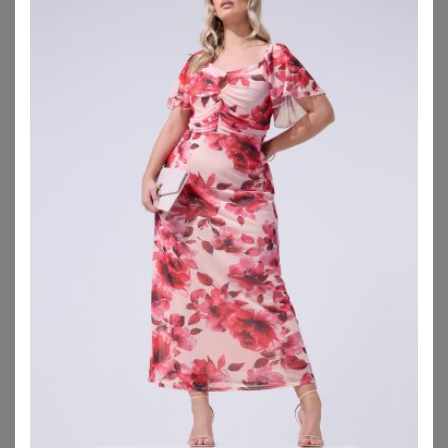
SHEEGO
YOURS
Maxikleid
Yours Yours – Gestuftes Maxikleid In Grün Mit Blumenmustersize 42
67,99
€
52,00
€
ZU
SHEEGO
ZU
YOURS CLOTHING