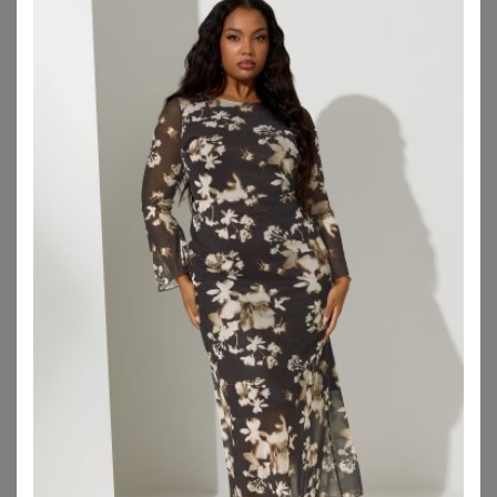
VERO MODA CURVE
SHEEGO
Vero Moda Curve Kleid VMCDORA DESY
Stufenkleid
57,90
€
61,99
€
ZU
ABOUT YOU
ZU
SHEEGO
1
2
3
4
5
>
Maxikleider für große Größen: Der