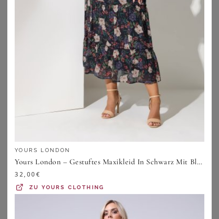
SHEEGO BY JOE BROWNS
ANISTON PLUS
Wickelkleid
Blusenkleid
89,99
€
40,43
€
YOURS LONDON
ZU
SHEEGO
ZU
SHEEGO
Yours London – Gestuftes Maxikleid In Schwarz Mit Blumenmuster Und Rüschen Size 42
32,00
€
ZU
YOURS CLOTHING