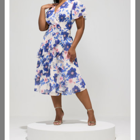
SHEEGO
VERO MODA CURVE
Maxikleid
Vero Moda Curve Kleid VMCCARRIE
67,99
€
33,53
€
ZU
SHEEGO
ZU
ABOUT YOU