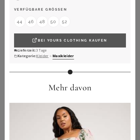
VERFÜGBARE GRÖSSEN
44
46
48
50
52
BEI
YOURS CLOTHING
KAUFEN
Lieferzeit:
3 Tage
Kategorie:
Kleider
>
Maxikleider
Mehr davon
BONPRIX
BONPRIX
Bedrucktes Jersey-Maxikleid
Jersey-Kleid aus reiner Bio-Baumwolle
39,99
€
32,99
€
ZU
BONPRIX
ZU
BONPRIX