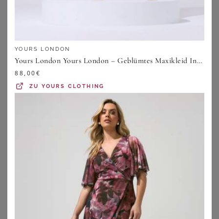
YOURS LONDON
Yours London Yours London – Geblümtes Maxikleid In Rosa Mit Keyholedetailsize 44
88,00
€
ZU
YOURS CLOTHING
BONPRIX
BONPRIX
Jerseykleid aus luftigem Crêpe
Maxikleid aus Viskose-Mix
36,99
€
29,99
€
ZU
BONPRIX
ZU
BONPRIX