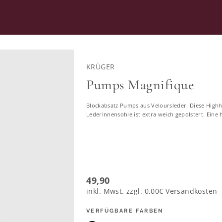
RATUNG
SECOND HAND
KRÜGER
SCHUHE FÜRS DIRNDL
Pumps Magnifique
Blockabsatz Pumps aus Veloursleder. Diese Highh
Schuhe zum Dirndl
Lederinnensohle ist extra weich gepolstert. Eine 
123 ERGEBNISSE
49,90
inkl. Mwst. zzgl.
0,00€
Versandkosten
VERFÜGBARE FARBEN