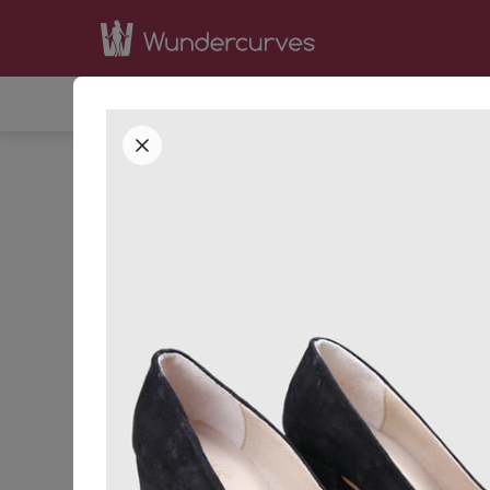
SHOP
INSPIRATION
BE
STARTSEITE
BEKLEIDUNG
TRACHTENMODE
KATEGORIEN
SORTIERUNG
Accessoires
Bademode &