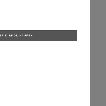
ER DIRNDL
KAUFEN
HIRSCHKOGEL
Hirschkogel Trachtenpumps - DIANA - schwarz Pumps