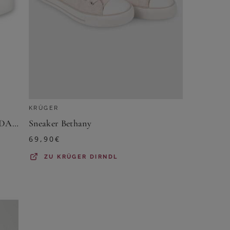
KRÜGER
Spieth & Wensky Sneaker Damen - DALYA - taupe/beige/jeans Sneaker
Sneaker Bethany
69,90
€
ZU
KRÜGER DIRNDL