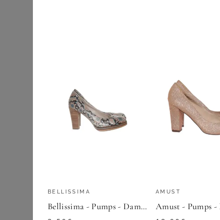
Shirts & Tops
49,90
€
Sportbekleidung
ZU
KRÜGER D
Strumpfwaren
Trachtenmode
Dirndl
Dirndlblusen
Dirndlschürzen
Schuhe fürs
Dirndl
Trachten Accessoires
Trachtenjacken
BELLISSIMA
AMUST
Trachtenröcke und -
Bellissima - Pumps - Damen - Größe: 37 - Mehrfarbig
hosen