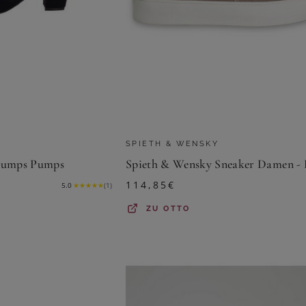
SPIETH & WENSKY
-Pumps Pumps
114,85
€
5.0
★
★
★
★
★
(
1
)
ZU
OTTO