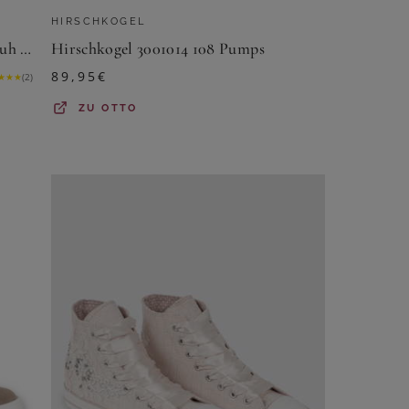
HIRSCHKOGEL
Hirschkogel 3000206/032 Schnürschuh Obermaterial: Leder
Hirschkogel 3001014 108 Pumps
89,95
€
★
★
★
(
2
)
ZU
OTTO