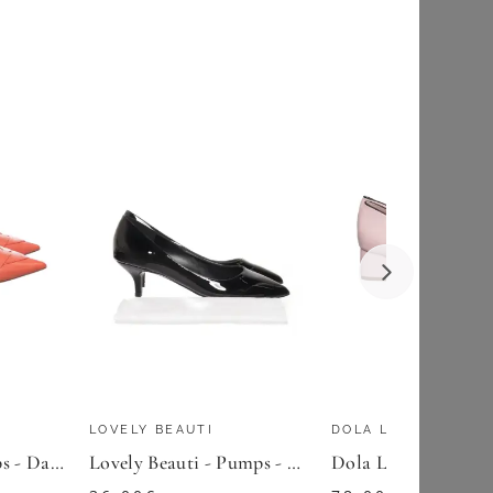
94,85
€
ZU
OTTO
LOVELY BEAUTI
DOLA LOVELY
Pura Lopez - Pumps - Damen - Größe: 38 - Orange
Lovely Beauti - Pumps - Damen - Größe: 43 - Schwarz