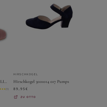
HIRSCHKOGEL
Hirschkogel Trachtenpumps - MARLIES - altrosa Pumps
Hirschkogel 3001014 017 Pumps
89,95
€
★
★
★
(
1
)
ZU
OTTO