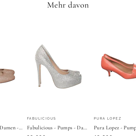
Mehr davon
49,90
€
IRNDL
ZU
KRÜGER DIRNDL
FABULICIOUS
PURA LOPEZ
Amust - Pumps - Damen - Größe: 40 - Gold
Fabulicious - Pumps - Damen - Größe: 40 - Silber