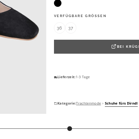
VERFÜGBARE GRÖSSEN
36
37
BEI
KRÜG
Lieferzeit:
1-3 Tage
Kategorie:
Trachtenmode
>
Schuhe fürs Dirndl
KRÜGER
assy
Pumps Magnifique