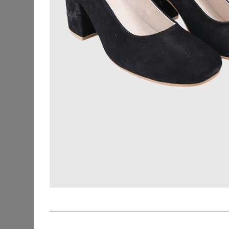
Strandkleidung
Beauty
Blusen & Tuniken
Fanmerchandise
Hosen
Jacken & Mäntel
Jeans
Kleider
Outdoorbekleidung
Pullover & Strick
Röcke
KRÜGER
Schuhe & Stiefel
Plateau Pumps Cl