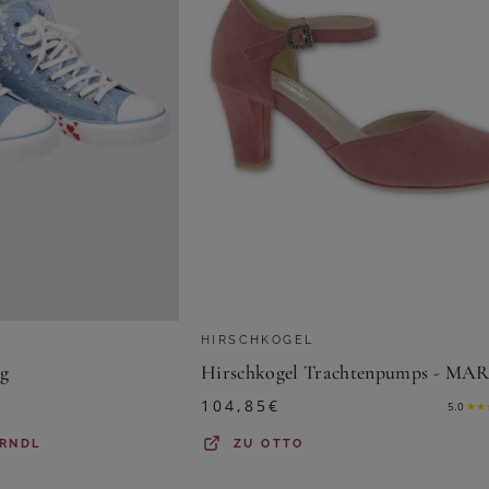
HIRSCHKOGEL
ag
104,85
€
5.0
★
★
IRNDL
ZU
OTTO