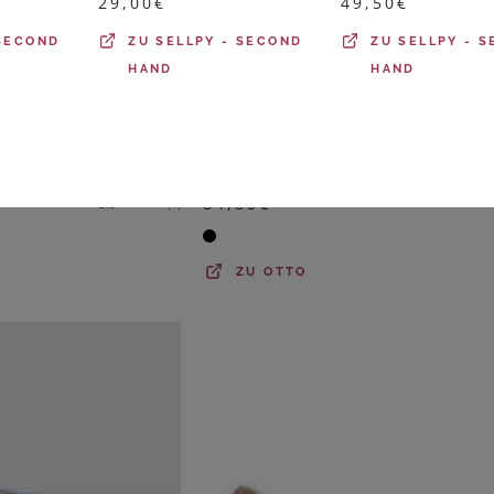
29,00
€
49,50
€
 SECOND
ZU
SELLPY - SECOND
ZU
SELLPY - 
HAND
HAND
HIRSCHKOGEL
Hirschkogel 3003608 Schnürschuh Obermaterial: Leder
84,85
€
5.0
★
★
★
★
★
(
1
)
ZU
OTTO