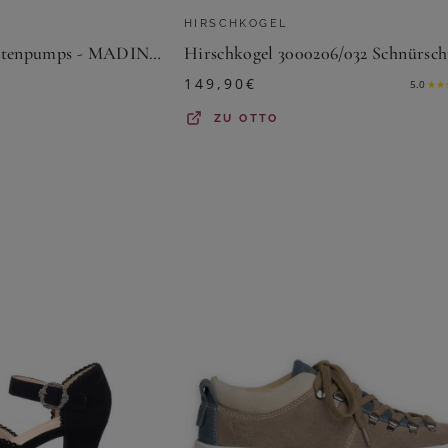
HIRSCHKOGEL
Hirschkogel Trachtenpumps - MADINA - altrosa, taupe Pumps
149,90
€
5.0
★
★
ZU
OTTO