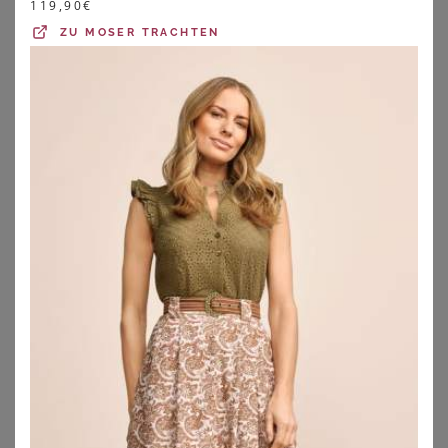
119,90
€
ZU
MOSER TRACHTEN
SPIETH & WENSKY
STEIGENHÖFER MANUFAKTUR
Spieth & Wensky Trachtenrock Babsi-Rock D Damen Trachtenrock "Babsi" Elegant Vintage Knielang Röcke 60 cm
Steigenhöfer Manufaktur Trachtenlederhose Damen Kniebund
109,90
€
74,90
€
5.0
★
★
★
★
★
(
1
)
3.7
★
★
★
★
★
(
15
)
ZU
OTTO
ZU
OTTO