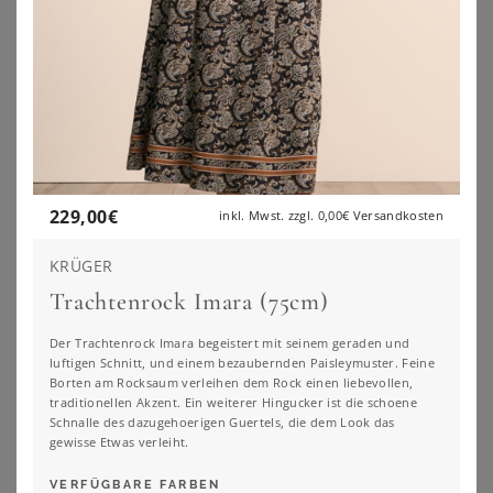
229,00
€
inkl. Mwst. zzgl.
0,00€
Versandkosten
KRÜGER
Trachtenrock Imara (75cm)
Der Trachtenrock Imara begeistert mit seinem geraden und
luftigen Schnitt, und einem bezaubernden Paisleymuster. Feine
Borten am Rocksaum verleihen dem Rock einen liebevollen,
traditionellen Akzent. Ein weiterer Hingucker ist die schoene
Schnalle des dazugehoerigen Guertels, die dem Look das
KRÜGER
BONPRIX
gewisse Etwas verleiht.
Trachtenrock Veloura (70cm)
Trachtenrock, knieumspielend
VERFÜGBARE FARBEN
179,00
€
49,99
€