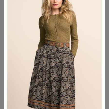
ZU
BONPRIX
ZU
OTTO
ULLA POPKEN
BERWIN
Ulla Popken Jerseyrock Trachtenrock A-Linie Elastikbund Zierbänder Spitze
Berwin Trachtenrock
75,99
€
189,00
€
ZU
OTTO
ZU
OTTO