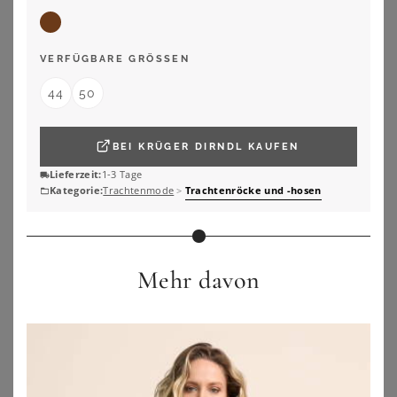
ZU
KRÜGER DIRNDL
ZU
BONPRIX
VERFÜGBARE GRÖSSEN
44
50
BEI
KRÜGER DIRNDL
KAUFEN
Lieferzeit:
1-3 Tage
Kategorie:
Trachtenmode
>
Trachtenröcke und -hosen
Mehr davon
BONPRIX
LUIS STEINDL
Trachten Bootcut-Jeans Mid Waist mit Stickerei
Luis Steindl Trachtenrock Kurzer Rock
39,99
€
169,99
€