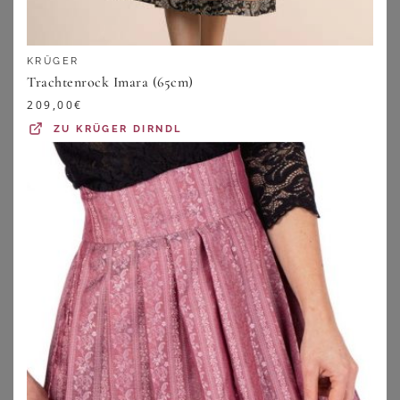
KRÜGER
Trachtenrock Imara (65cm)
209,00
€
ZU
KRÜGER DIRNDL
BERWIN
NÜBLER
Berwin Trachtenrock
Nübler Trachtenrock Trachtenrock Perla in Blattgrün von Nübler Midi Damenrock
129,00
€
79,95
€
1.0
★
★
★
★
★
(
1
)
ZU
OTTO
ZU
OTTO