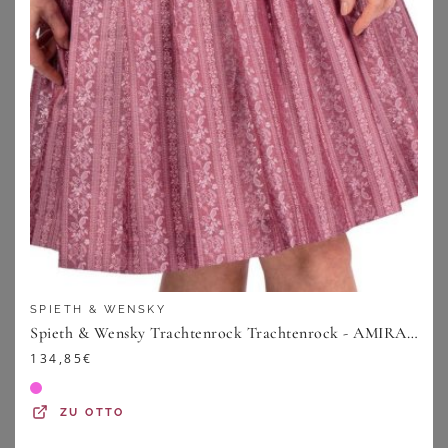
SPIETH & WENSKY
Spieth & Wensky Trachtenrock Trachtenrock - AMIRA - beerenrosa, taupe
FRONHOFER
REITMAYER
134,85
€
FRONHOFER Ledergürtel Trachten breit (1-St) Wappen-Schnalle, für Lederhose
Reitmayer Trachtenrock Jacquard-Rock mit Hirschen
44,95
€
165,99
€
5.0
★
★
★
★
★
(
1
)
ZU
OTTO
ZU
OTTO
ZU
OTTO