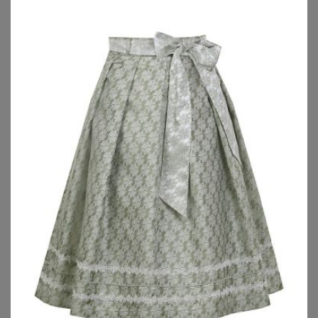
WITT
KRÜGER
Trachtenrock
Trachtenrock Ayana
35,00
€
149,00
€
ZU
WITT WEIDEN
ZU
KRÜGER DIRNDL