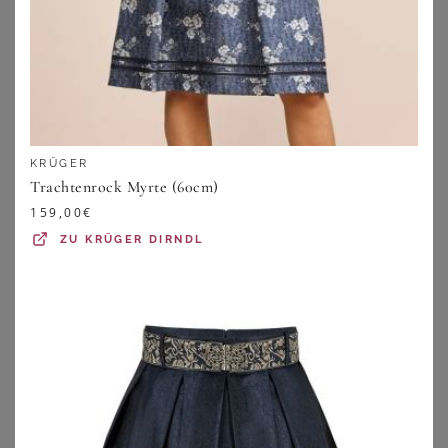
KRÜGER
Trachtenrock Myrte (60cm)
159,00
€
ZU
KRÜGER DIRNDL
LUIS STEINDL
BERWIN & WOLFF
Luis Steindl Trachtenrock Leinenrock mit Gürtel
Berwin & Wolff Trachtenrock Trachtenrock - FLORA - olivgrün
99,99
€
84,85
€
5.0
★
★
★
★
★
(
2
)
ZU
OTTO
ZU
OTTO