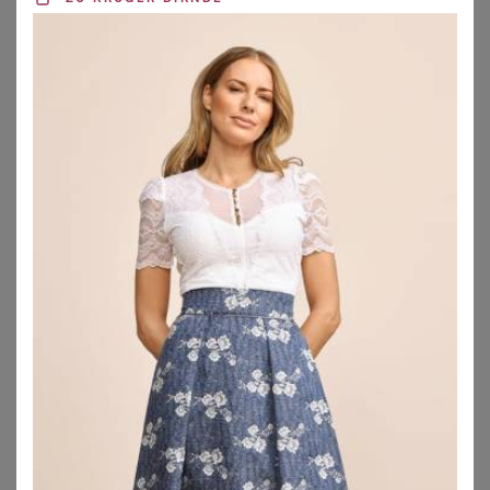
BERWIN
KRÜGER
Berwin Trachtenrock
Trachtenrock Imara (65cm)
169,00
€
209,00
€
ZU
OTTO
ZU
KRÜGER DIRNDL