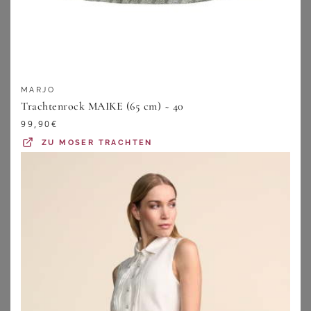
MARJO
Trachtenrock MAIKE (65 cm) ~ 40
99,90
€
ZU
MOSER TRACHTEN
KRÜGER
ULLA POPKEN
Trachtenrock Gunda (65cm)
Ulla Popken Maxirock Trachten-Maxirock Jacquard Elastikbund Taschen
129,00
€
99,99
€
2.0
★
★
★
★
★
(
1
)
ZU
KRÜGER DIRNDL
ZU
OTTO