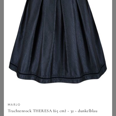
SPIETH & WENSKY
SPIETH & WENSKY
Spieth & Wensky Trachtenrock Trachtenrock - AMIRA - beerenrosa, taupe
Spieth & Wensky Trachtenrock Kabarett (1-tlg) mit eleganter Passform
134,85
€
139,90
€
ZU
OTTO
ZU
OTTO
MARJO
Trachtenrock THERESA (65 cm) ~ 32 ~ dunkelblau