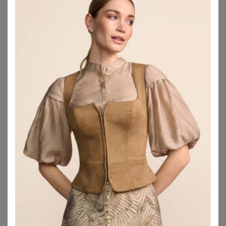
SIEH AN!
KRÜGER COLLECTION
Sieh an! T-Shirt Trachtenshirt Kurzarm
KRÜGER COLLECTION Body Trachtenshirt 'Millie' mit Spitze 282165, Marine
23,00
€
119,00
€
ZU
OTTO
ZU
OTTO