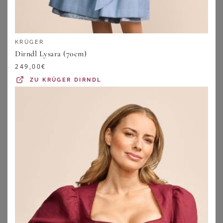
KRÜGER
Dirndl Lysara (70cm)
249,00
€
ZU
KRÜGER DIRNDL
SPIETH & WENSKY
KRÜGER
Spieth & Wensky Trachtenshirt Blusenshirt - ARKTIS - altrosa, dunkelgrün
Trachtenmieder Elysara
84,85
€
99,90
€
5.0
★
★
★
★
★
(
1
)
ZU
OTTO
ZU
KRÜGER DIRNDL