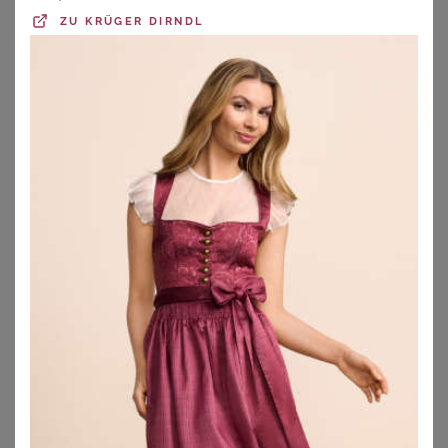
darauf, von Dir ausgeführt zu werden – ob auf die Wiesn,
ZU
KRÜGER DIRNDL
ein Volksfest oder einfach so im ganz normalen Alltag als
peppiger Begleiter mit dem gewissen Etwas. Du findest
hier zahlreiche
Shirts und Tops für jede Jahreszeit
. Für
sommerliche und warme Temperaturen eignen sich die
kurzärmeligen T-Shirts wunderbar, aber auch die luftigen
Blusen und Hemden haben ein sonniges Gemüt und lange
Ärmel lassen sich einfach und auf ziemlich lässige Weise
hochkrempeln. Longsleeves zeigen sich häufig dezent und
zeitlos, ein klassisches Schwarz ist hier der Renner – die
kleinen Details wie Spitzenbesatz oder Rüschen haben es
aber in sich und überzeugen auf den zweiten Blick.
Auch richtig
aufwendige Modelle in Blusen- und Mieder-
Optik
treten hier vor Deine Augen und verzaubern mit
traditionellem Style wie zum Beispiel einer Mieder-
Schnürung auf der Vorderseite und Karo- oder Denim-
Optik.
Trachtenblusen
bekommst Du übrigens auch ganz
ärmellos für einen feschen Summer-Look. T-Shirts zeigen