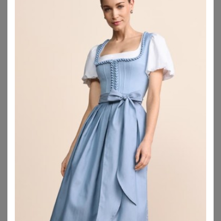
KRÜGER
OS TRACHTEN
Body Millie
OS Trachten Outdoorbluse Flayon Jagdbluse mit Hirsch-Stickerei auf der Brust
59,90
€
96,95
€
3.0
★
★
★
★
★
(
1
)
ZU
KRÜGER DIRNDL
ZU
OTTO