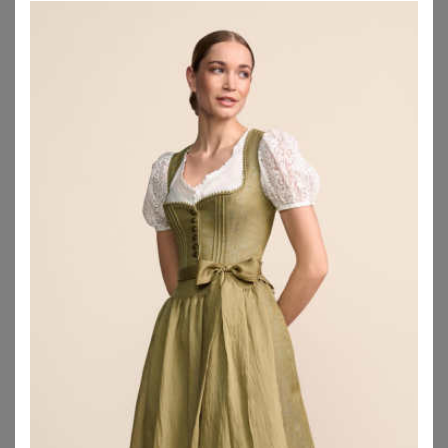
KRÜGER
BERWIN & WOLFF
Body Ewelina
Berwin & Wolff Trachtenshirt Blusenshirt - TILDA - weiß
89,90
€
84,85
€
ZU
KRÜGER DIRNDL
ZU
OTTO