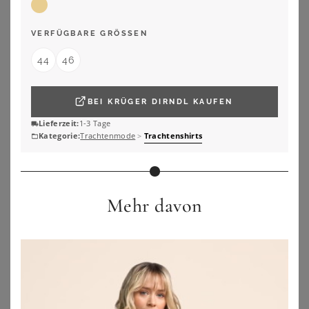
VERFÜGBARE GRÖSSEN
44
46
BEI
KRÜGER DIRNDL
KAUFEN
Lieferzeit:
1-3 Tage
Kategorie:
Trachtenmode
>
Trachtenshirts
Mehr davon
BERWIN & WOLFF
SIEH AN!
Berwin & Wolff Trachtenshirt Blusenshirt - LOREEN - salbeigrün
Sieh an! T-Shirt Trachtenshirt Kurzarm
84,85
€
20,00
€
ZU
OTTO
ZU
OTTO