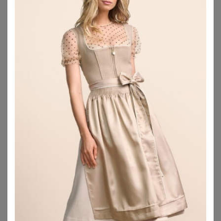
WITT
SPIETH & WENSKY
Trachtenshirt
Spieth & Wensky Trachtenshirt Blusenshirt - ARKTIS - offweiß, schwarz
19,00
€
84,85
€
5.0
★
★
★
★
★
(
1
)
ZU
WITT WEIDEN
ZU
OTTO