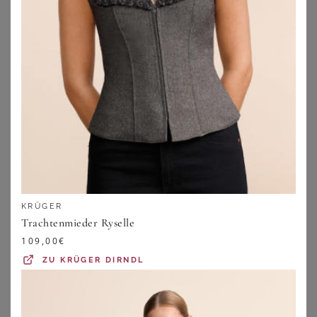
KRÜGER
Trachtenmieder Ryselle
OS TRACHTEN
KRÜGER
109,00
€
OS Trachten Fleeceweste Zocha Tailliert, Stehkragen, hochgeschlossen, 2 Taschen mit Reißverschluss
Trachten Shirt Heartbeat
ZU
KRÜGER DIRNDL
62,95
€
9,90
€
ZU
OTTO
ZU
KRÜGER DIRNDL