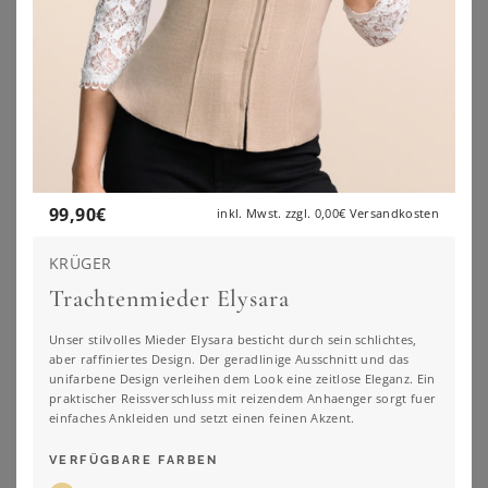
99,90
€
inkl. Mwst. zzgl.
0,00€
Versandkosten
KRÜGER
Trachtenmieder Elysara
Unser stilvolles Mieder Elysara besticht durch sein schlichtes,
aber raffiniertes Design. Der geradlinige Ausschnitt und das
unifarbene Design verleihen dem Look eine zeitlose Eleganz. Ein
KRÜGER COLLECTION
SPIETH & WENSKY
praktischer Reissverschluss mit reizendem Anhaenger sorgt fuer
KRÜGER COLLECTION Body Trachtenshirt 'Millie' mit Spitze 282165, Lila
Spieth & Wensky Trachtenshirt Blusenshirt - GISA - weiss
einfaches Ankleiden und setzt einen feinen Akzent.
119,00
€
94,85
€
5.0
★
★
★
★
★
(
2
)
VERFÜGBARE FARBEN
ZU
OTTO
ZU
OTTO