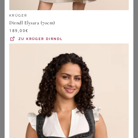
KRÜGER
Dirndl Elysara (70cm)
189,00
€
ZU
KRÜGER DIRNDL
BERWIN
OS TRACHTEN
Berwin Trachtenshirt
OS Trachten Outdoorbluse Nexip Tailliert, 1/1-Arm, Haifischkragen
119,00
€
79,95
€
ZU
OTTO
ZU
OTTO