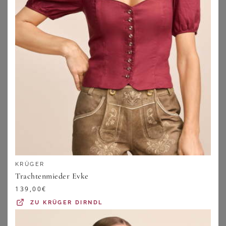
BERWIN & WOLFF
EDELNICE
Berwin & Wolff Trachtenshirt Blusenshirt - TILLI - olivgrün
Edelnice Trachtentop Ronja
KRÜGER
64,85
€
89,99
€
Trachtenmieder Evke
ZU
OTTO
139,00
€
ZU
OTTO
ZU
KRÜGER DIRNDL