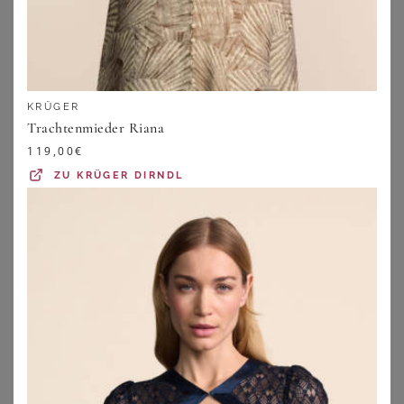
KRÜGER
Trachtenmieder Riana
119,00
€
ZU
KRÜGER DIRNDL
OS TRACHTEN
OS TRACHTEN
OS Trachten Strickweste Padora Tailliert
OS Trachten Outdoorbluse Pizubo Tailliert, Haifischkragen, 1/1-Arm
82,95
€
62,95
€
ZU
OTTO
ZU
OTTO