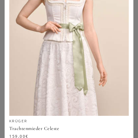
Dabei ist die Bandbreite an Cuts und Styles enorm, hier
findet sich für jeden Anlass und jeden Geschmack etwas
Passendes. Eine hohe Qualität ist dabei ebenso
selbstverständlich wie ein hervorragender Fit. Die
Materialien liegen superangenehm auf der Haut und sind
häufig noch etwas dehnbar
, damit Du Dich darin stets
pudelwohl fühlst und nichts zwickt und zwackt. Schau
Dich gleich mal im Sortiment der Trachtenshirts in großen
Größen um und entdecke neue Lieblingsstücke für die
kommende Oktoberfest-Saison oder Deinen originellen
Casual-Style.
Trachtenshirts in großen Größen setzen
tolle Akzente
KRÜGER
Trachtenmieder Celeste
Deine Trachtenshirts in großen Größen warten schon
159,00
€