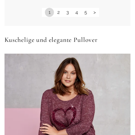
1
2
3
4
5
>
Kuschelige und elegante Pullover