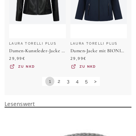
LAURA TORELLI PLUS
LAURA TORELLI PLUS
Damen-Kunstleder-Jacke mit Reißverschlusstaschen, Große Größen
Damen-Jacke mit BIONIC-FINISH® ECO, große Größen
29,99
€
29,99
€
ZU
NKD
ZU
NKD
1
2
3
4
5
>
Lesenswert