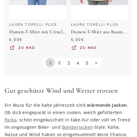
LAURA TORELLI PLUS
LAURA TORELLI PLUS
Damen-T-Shirt mit Crincle-Optik, große Größen
Damen-T-Shirt aus Baumwolle, Große Größen
6,00
€
6,00
€
ZU
NKD
ZU
NKD
1
2
3
4
5
>
Gut geschützt Wind und Wetter trotzen
Ein Muss für die kalte Jahreszeit sind
wärmende Jacken
.
Ob dick eingepackt in einen coolen, weich gefütterten
Parka
, schön eingekuschelt in Fake-Fur oder voll im Trend
im angesagten Biker- und
Bomberjacken
-Style: Kälte,
Nässe und Wind haben so eingemummelt keine Chance.