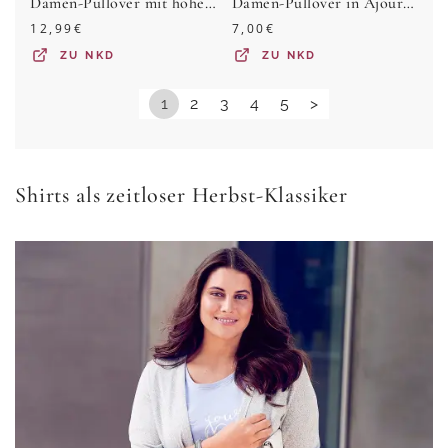
Damen-Pullover mit hohem Viskose-Anteil
Damen-Pullover in Ajour-Strick-Design
12,99
€
7,00
€
ZU
NKD
ZU
NKD
1
2
3
4
5
>
Shirts als zeitloser Herbst-Klassiker